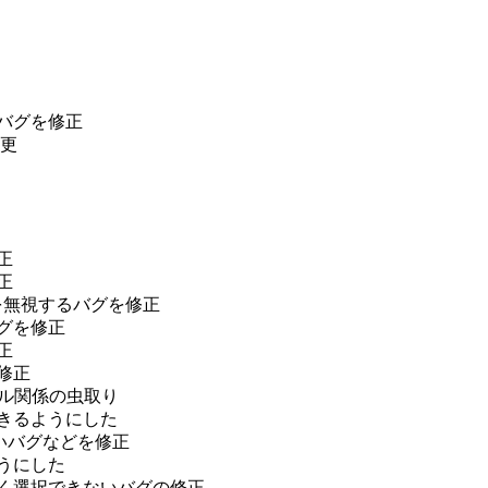
ルのバグを修正
変更
修正
修正
、背景色を無視するバグを修正
のバグを修正
修正
を修正
とカーソル関係の虫取り
使用できるようにした
更できないバグなどを修正
るようにした
条件で正しく選択できないバグの修正