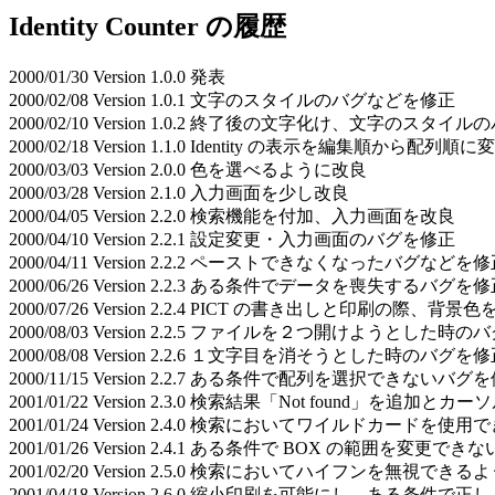
Identity Counter の履歴
2000/01/30 Version 1.0.0 発表
2000/02/08 Version 1.0.1 文字のスタイルのバグなどを修正
2000/02/10 Version 1.0.2 終了後の文字化け、文字のスタイ
2000/02/18 Version 1.1.0 Identity の表示を編集順から配列順に
2000/03/03 Version 2.0.0 色を選べるように改良
2000/03/28 Version 2.1.0 入力画面を少し改良
2000/04/05 Version 2.2.0 検索機能を付加、入力画面を改良
2000/04/10 Version 2.2.1 設定変更・入力画面のバグを修正
2000/04/11 Version 2.2.2 ペーストできなくなったバグなどを
2000/06/26 Version 2.2.3 ある条件でデータを喪失するバグを
2000/07/26 Version 2.2.4 PICT の書き出しと印刷の際
2000/08/03 Version 2.2.5 ファイルを２つ開けようとした時
2000/08/08 Version 2.2.6 １文字目を消そうとした時のバグを
2000/11/15 Version 2.2.7 ある条件で配列を選択できないバグ
2001/01/22 Version 2.3.0 検索結果「Not found」を追加
2001/01/24 Version 2.4.0 検索においてワイルドカードを
2001/01/26 Version 2.4.1 ある条件で BOX の範囲を変
2001/02/20 Version 2.5.0 検索においてハイフンを無視でき
2001/04/18 Version 2.6.0 縮小印刷を可能にし、ある