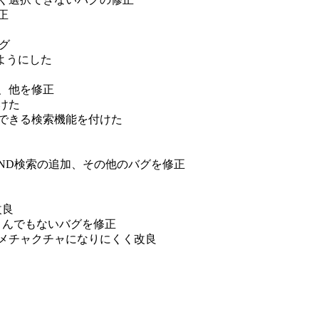
修正
バグ
できるようにした
バグ、他を修正
付けた
率を指定できる検索機能を付けた
補鎖検索、AND検索の追加、その他のバグを修正
改良
という、とんでもないバグを修正
配列番号がメチャクチャになりにくく改良