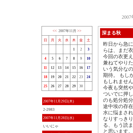
200
<<
>>
2007年11月
深まる秋
日
月
火
水
木
金
土
昨日から急に
1
2
3
らは、まだ衣
今回の衣更
4
5
6
7
8
9
10
兼ねてやりた
11
12
13
14
15
16
17
いう気分なの
期待。 もし
18
19
20
21
22
23
24
もしれません
25
26
27
28
29
30
今夜も突然
ついでに押し
のも処分処
2007年11月29日(木)
途中埃の存在
2-2983
水に悩まされ
2007年11月28日(水)
なりすっきり
る、もう読
いいにゃ
と思います。