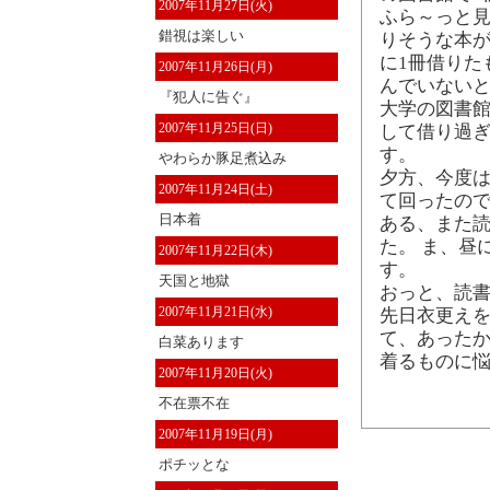
2007年11月27日(火)
ふら～っと
錯視は楽しい
りそうな本が
に1冊借りた
2007年11月26日(月)
んでいない
『犯人に告ぐ』
大学の図書館
2007年11月25日(日)
して借り過ぎ
す。
やわらか豚足煮込み
夕方、今度
2007年11月24日(土)
て回ったの
日本着
ある、また読
た。 ま、昼
2007年11月22日(木)
す。
天国と地獄
おっと、読書
2007年11月21日(水)
先日衣更え
て、あったか
白菜あります
着るものに
2007年11月20日(火)
不在票不在
2007年11月19日(月)
ポチッとな