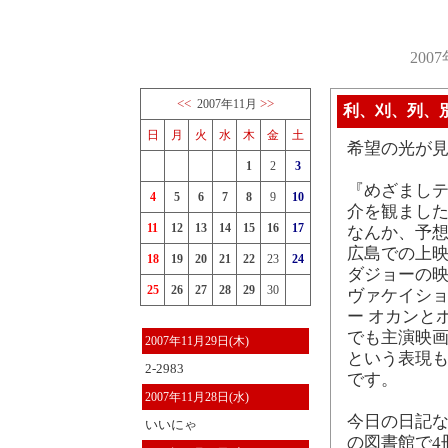
200
<<
>>
2007年11月
利、刈、列、
日
月
火
水
木
金
土
希望の光が
1
2
3
『めざましテ
4
5
6
7
8
9
10
介を観まし
11
12
13
14
15
16
17
なんか、予想
広島での上映
18
19
20
21
22
23
24
ダジョーの映
25
26
27
28
29
30
ヴァケイショ
ー オカンと
でも主演映
2007年11月29日(木)
という表現も
2-2983
です。
2007年11月28日(水)
今日の日記
いいにゃ
の図書館で4