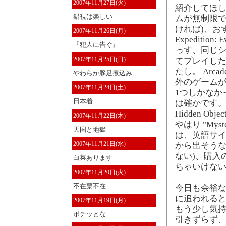
2007年11月27日(火)
紹介してほしい。
錯視は楽しい
ムが無制限で
ければ)、おす
2007年11月26日(月)
Expediti
『犯人に告ぐ』
っす、同じシリーズ
2007年11月25日(日)
てプレイし
たし。 Arc
やわらか豚足煮込み
外のゲームが
2007年11月24日(土)
1つしかなか
日本着
は確かです
Hidden 
2007年11月22日(木)
やはり "Myst
天国と地獄
は、英語サ
2007年11月21日(水)
から出そうな
ない)、購入
白菜あります
ちゃいけない
2007年11月20日(火)
不在票不在
今日も余裕な
に追われる
2007年11月19日(月)
もう少し気持
ポチッとな
引きずらず、