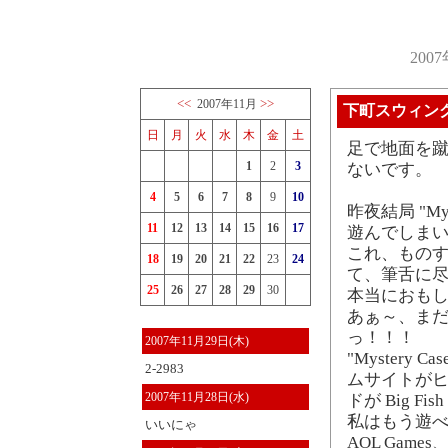
200
<<
>>
2007年11月
下町スウィン
日
月
火
水
木
金
土
足で地面を蹴
1
2
3
ないです。
4
5
6
7
8
9
10
昨夜結局 "Myst
11
12
13
14
15
16
17
遊んでしま
これ、ものす
18
19
20
21
22
23
24
て、筆舌に尽
25
26
27
28
29
30
本当におも
あぁ～、まだ 
っ！！！
2007年11月29日(木)
"Mystery C
2-2983
ムサイトが
2007年11月28日(水)
ドが Big 
私はもう遊べ
いいにゃ
AOL Games