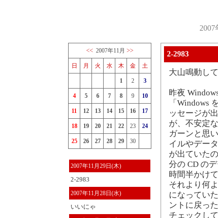
200
<<
>>
2007年11月
2-2983
日
月
火
水
木
金
土
大山鳴動して
1
2
3
昨夜 Wind
4
5
6
7
8
9
10
「Windo
11
12
13
14
15
16
17
ッセージが出
が、不安定なこ
18
19
20
21
22
23
24
ガーンと思い
25
26
27
28
29
30
イルやデータ
が出ていたの
分の CD 
2007年11月29日(木)
時間半かけ
2-2983
それより何よ
2007年11月28日(水)
になっていた
ントに戻った
いいにゃ
チェックして