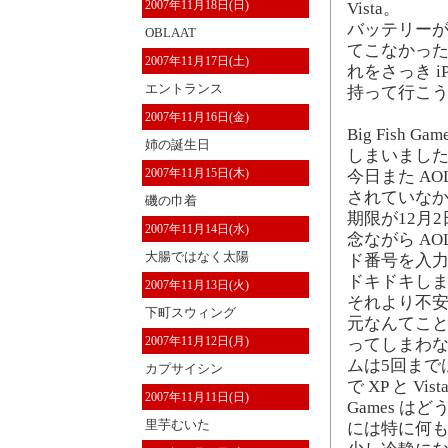
2007年11月18日(日)
Vista。
バッテリーが
OBLAAT
てこなかった
2007年11月17日(土)
れをさっき i
エントランス
持って行こう
2007年11月16日(金)
Big Fish Gam
姉の誕生日
しまいました
2007年11月15日(木)
今日また AO
されていなかった
磯の巾着
期限が12月
2007年11月14日(水)
念ながら AO
大腸ではなく太陽
ド番号を入
ドキドキしま
2007年11月13日(火)
それより不安な
下町スウィング
元なんてこ
2007年11月12日(月)
ってしまわない
ムは5回まで
カプサイシン
で XP と V
2007年11月11日(日)
Games 
里芋むいた
には特に何