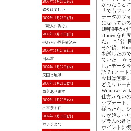
2007年11月27日(火)
かったことに
錯視は楽しい
「でもファイ
データのフォ
2007年11月26日(月)
になっている
『犯人に告ぐ』
1時間半かけ
2007年11月25日(日)
iTunes
た。 本当に
やわらか豚足煮込み
その後、Han
2007年11月24日(土)
を試したの
日本着
ていた。 がっ
したデータを
2007年11月22日(木)
語？) ノート
天国と地獄
今日は無事に
2007年11月21日(水)
どえりゃー古
Windows Vis
白菜あります
仕方がない
2007年11月20日(火)
ップデート。
不在票不在
従ったら、
ルが始まった
2007年11月19日(月)
グラムの数と
ポチッとな
ポイントに復