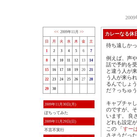
200
<<
>>
2009年11月
カレーなる休
日
月
火
水
木
金
土
待ち遠しかっ
1
2
3
4
5
6
7
例えば、声や
8
9
10
11
12
13
14
話で予約を受
15
16
17
18
19
20
21
と違う人が来
う人が来ら
22
23
24
25
26
27
28
るんでしょう
29
30
だ？っちゅ
キャプチャ
2009年11月30日(月)
のですが、それ
ぽちってみた
います。 良
2009年11月29日(日)
どれも設定
この 「
すー
不言不実行
さそうだった