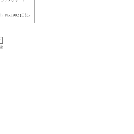
月)
No.1992
(日記)
能