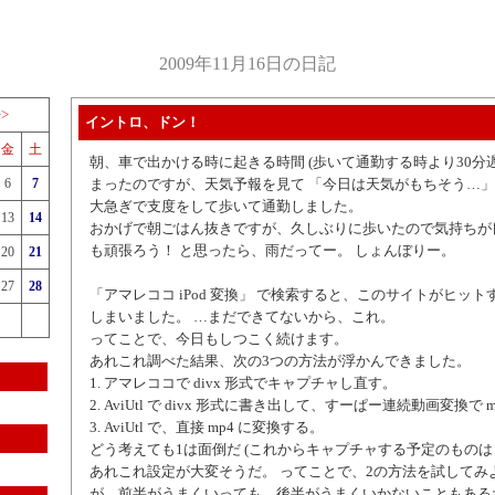
2009年11月16日の日記
>>
イントロ、ドン！
金
土
朝、車で出かける時に起きる時間 (歩いて通勤する時より30分遅
6
7
まったのですが、天気予報を見て 「今日は天気がもちそう…」
大急ぎで支度をして歩いて通勤しました。
13
14
おかげで朝ごはん抜きですが、久しぶりに歩いたので気持ちが
も頑張ろう！ と思ったら、雨だってー。 しょんぼりー。
20
21
27
28
「アマレココ iPod 変換」 で検索すると、このサイトがヒッ
しまいました。 …まだできてないから、これ。
ってことで、今日もしつこく続けます。
あれこれ調べた結果、次の3つの方法が浮かんできました。
1. アマレココで divx 形式でキャプチャし直す。
2. AviUtl で divx 形式に書き出して、すーぱー連続動画変換で
3. AviUtl で、直接 mp4 に変換する。
どう考えても1は面倒だ (これからキャプチャする予定のものは良
あれこれ設定が大変そうだ。 ってことで、2の方法を試してみ
が、前半がうまくいっても、後半がうまくいかないこともある