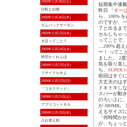
2009年11月28日(土)
短期集中連載 ：
白蛇と白猫
昨日 「
すー
ら、100%
2009年11月26日(木)
のですが、
カムバックサーモン
了と出るまで
2009年11月25日(水)
セルしちゃ
ってことで、再
大豆ってこと？
…200% 
2009年11月24日(火)
ー！ ってこ
時空かくれんぼ
ました。 2
気を取り直
2009年11月23日(月)
ち、
SUPER 
リサイクルせよ
前回はすぐに
2009年11月22日(日)
大丈夫のは
ドキドキし
『コネクテッド』
スバーが動き
2009年11月21日(土)
のろい上に、
アプリコットモカ
が 300MB
えるサイズ
2009年11月19日(木)
「何時間かか
入れ替え戦
が、ちょっ