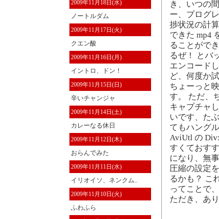
2009年11月18日(水)
き、いつの間に
ー、プログレ
ノートルダム
捗状況の計
2009年11月17日(火)
できた mp4 
クエン酸
ることができ
るぜ！ とバ
2009年11月16日(月)
エンコードし
イントロ、ドン！
ど、何度か試し
2009年11月15日(日)
ちょーっと
す。 ただ、
辛いチャンジャ
キャプチャ
2009年11月14日(土)
いです、たぶ
カレーなる休日
てもハング
AviUtl の 
2009年11月12日(木)
すくておすす
おらんでみた
になり、無事
2009年11月11日(水)
圧縮の設定を
るかも？ こ
イリオイソ、ネンクム..
ってことで、
2009年11月10日(火)
ただき、あり
ふわふら