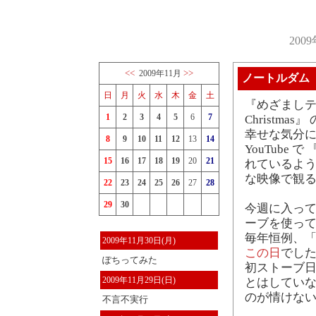
200
<<
>>
2009年11月
ノートルダム
日
月
火
水
木
金
土
『めざましテレビ
1
2
3
4
5
6
7
Christm
幸せな気分
8
9
10
11
12
13
14
YouTube で 
15
16
17
18
19
20
21
れているよう
な映像で観
22
23
24
25
26
27
28
29
30
今週に入って急
ーブを使っ
毎年恒例、「
2009年11月30日(月)
この日
でした
ぽちってみた
初ストーブ日
2009年11月29日(日)
とはしてい
のが情けな
不言不実行