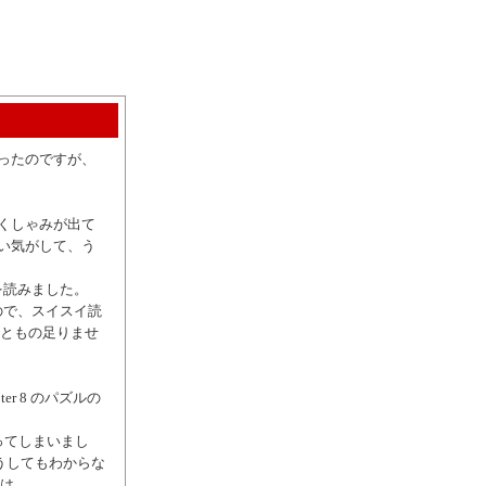
ったのですが、
くしゃみが出て
い気がして、う
を読みました。
ので、スイスイ読
っともの足りませ
ter 8 のパズルの
わってしまいまし
どうしてもわからな
とは…。