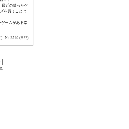
。 最近の凝ったゲ
ーズを買うことは
いゲームがある幸
火)
No.2549
(日記)
能