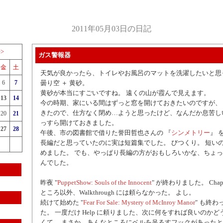
2011年05月03日の日記
>>
ガス警報器
金
土
天気が良かったら、トイレやお風呂のマットを洗濯したいと思
6
7
曇り空 ＋ 黄砂。
黄砂が本当にすごいですね。 遠くの山が霞んで見えます。
13
14
今の時期、家にいる間はずっと窓を開けておきたいのですが、
きたので、仕方なく閉め…ようと思ったけど、なんだか息苦し
20
21
っすら開けておきました。
27
28
午後、市の図書館で借りた誉田哲也さんの 『
シンメトリー
』 
長編だと思っていたのに実は短篇集でした。 びつくり。 短い
めました。 でも、やっぱり長編の方がおもしろいかな、ちょ
んでした。
昨夜 "
PuppetShow: Souls of the Innocent
" が終わりました。 Chap
ところ以外、Walkthrough には頼らなかった。 よし。
続けて始めた "
Fear For Sale: Mystery of McInroy Manor
" も終
た。 一度だけ Help に頼りました、次に何をすれば良いのか
くて。 まさか、あんなところにベルを吊るすフックがあった