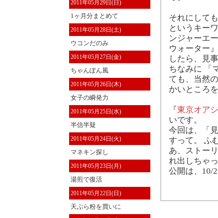
2011年05月29日(日)
1ヶ月分まとめて
それにして
というキーワ
2011年05月28日(土)
ンジャーエー
ウコンだのみ
ウォーター』
2011年05月27日(金)
したら、見
ちなみに 「
ちゃんぽん風
ても、当然の
2011年05月26日(木)
かいところ
女子の瞬発力
『
東京オア
2011年05月25日(水)
いです。
半信半疑
今回は、「見
2011年05月24日(火)
すって。 ふ
あ、ストーリ
マネキン探し
れ出しちゃっ
2011年05月23日(月)
公開は、10/
湯煎で復活
2011年05月22日(日)
天ぷら粉を買いに