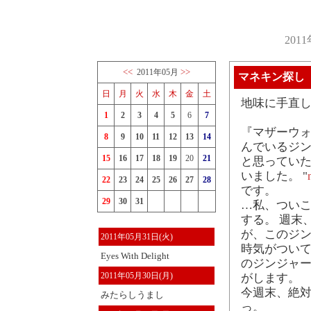
201
<<
>>
2011年05月
マネキン探し
日
月
火
水
木
金
土
地味に手直
1
2
3
4
5
6
7
『マザーウォ
8
9
10
11
12
13
14
んでいるジ
15
16
17
18
19
20
21
と思ってい
いました。 "
22
23
24
25
26
27
28
です。
29
30
31
…私、つい
する。 週末
が、このジン
2011年05月31日(火)
時気がついて
Eyes With Delight
のジンジャ
2011年05月30日(月)
がします。
今週末、絶対
みたらしうまし
っ。