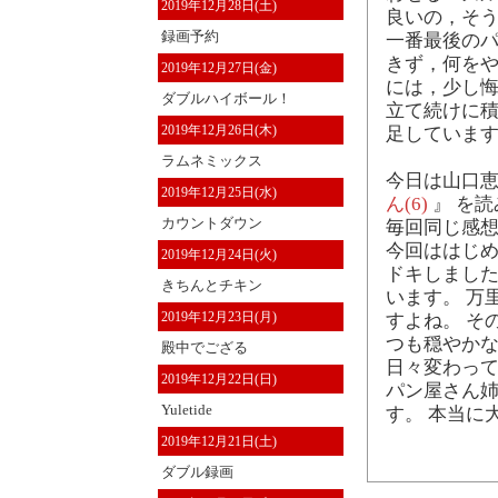
2019年12月28日(土)
良いの，そう
録画予約
一番最後の
きず，何を
2019年12月27日(金)
には，少し悔
ダブルハイボール！
立て続けに積
2019年12月26日(木)
足しています
ラムネミックス
今日は山口恵
2019年12月25日(水)
ん(6)
』 を
カウントダウン
毎回同じ感
今回ははじ
2019年12月24日(火)
ドキしまし
きちんとチキン
います。 万
2019年12月23日(月)
すよね。 そ
つも穏やかな
殿中でござる
日々変わっ
2019年12月22日(日)
パン屋さん
Yuletide
す。 本当に
2019年12月21日(土)
ダブル録画