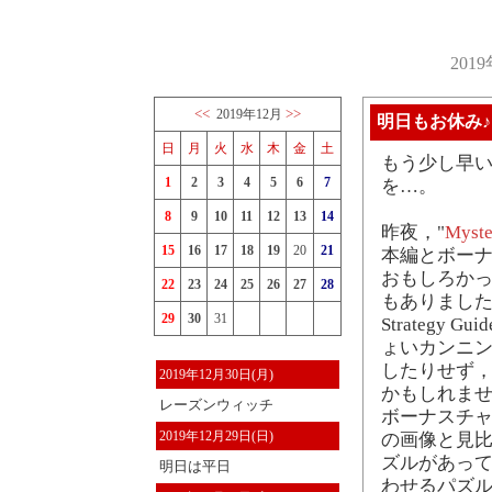
201
<<
>>
2019年12月
明日もお休み♪
日
月
火
水
木
金
土
もう少し早
1
2
3
4
5
6
7
を…。
8
9
10
11
12
13
14
昨夜，"
Myste
15
16
17
18
19
20
21
本編とボー
おもしろかっ
22
23
24
25
26
27
28
もありまし
29
30
31
Strategy G
ょいカンニン
したりせず
2019年12月30日(月)
かもしれませ
レーズンウィッチ
ボーナスチャプ
2019年12月29日(日)
の画像と見
ズルがあって
明日は平日
わせるパズル