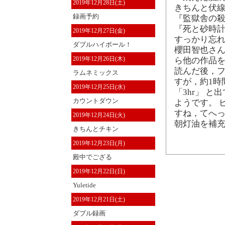
2019年12月28日(土)
きちんと伏線
録画予約
『監獄舎の殺
『死と砂時計
2019年12月27日(金)
すっかり忘
ダブルハイボール！
櫻田智也さ
2019年12月26日(木)
ら他の作品
読んだ後，
ラムネミックス
すが，約1時
2019年12月25日(水)
「3hr」 
カウントダウン
ようです。 
すね，てへ
2019年12月24日(火)
朝灯油を補
きちんとチキン
2019年12月23日(月)
殿中でござる
2019年12月22日(日)
Yuletide
2019年12月21日(土)
ダブル録画