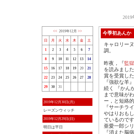
201
<<
>>
2019年12月
今季初あんか
日
月
火
水
木
金
土
キャロリーヌち
1
2
3
4
5
6
7
調。
8
9
10
11
12
13
14
昨夜，『
監獄
15
16
17
18
19
20
21
を読みまし
賞を受賞した
22
23
24
25
26
27
28
『強欲な羊』
29
30
31
続く 『かん
まで意味がわ
ー，と短絡
2019年12月30日(月)
『サーチライ
レーズンウィッチ
やはりおもし
2019年12月29日(日)
ているのです
亜愛一郎シ
明日は平日
『消えた脳病