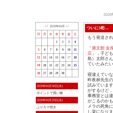
202
<<
>>
2020年04月
ついに3桁…
日
月
火
水
木
金
土
もう発送さ
1
2
3
4
「
廣文館 金
5
6
7
8
9
10
11
店
」，子ど
12
13
14
15
16
17
18
島）太郎さん
ていたみた
19
20
21
22
23
24
25
26
27
28
29
30
寝違えてい
昨夜林先生
試みています
2020年04月30日(木)
がするけど
ポイントで買い物
事務室とは
2020年04月29日(水)
がこるのかも
メラの死角
ぶりカマ焼き
し楽になりま