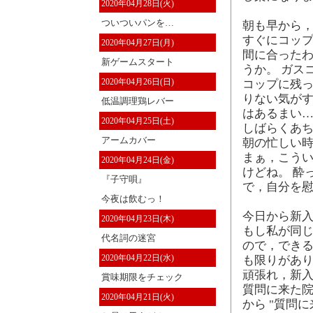
2020年04月28日(火)
ついついパンを…
朝も早から
すぐにコップ
2020年04月27日(月)
間に合ったわ
新ゲームスタート
うか。 ガス
2020年04月26日(日)
コップに残
りない気が
低温調理鶏レバー
はあるまい…
2020年04月25日(土)
しばらくあ
アームカバー
朝の忙しい
まぁ，こう
2020年04月24日(金)
けどね。 酔
『子守唄』
で，自分を
今夜は飲むっ！
今日から新
2020年04月23日(木)
もし私が同じ
代名詞の迷宮
ので，でき
2020年04月22日(水)
も限りがあ
頑張れ，新入
賞味期限をチェック
質問に来た院
2020年04月21日(火)
から "質問