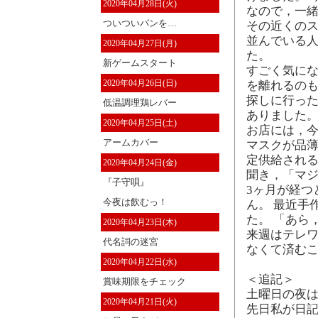
2020年04月28日(火)
なので，一緒
ついついパンを…
その近くの
並んでいる
2020年04月27日(月)
た。
新ゲームスタート
すごく気に
2020年04月26日(日)
を離れるのも
探しに行った
低温調理鶏レバー
ありました。
2020年04月25日(土)
お店には，
アームカバー
マスクが品薄
定供給される
2020年04月24日(金)
聞き，「マジ
『子守唄』
3ヶ月が経つ
今夜は飲むっ！
ん。 最近手
た。 「あら
2020年04月23日(木)
来週はテレワ
代名詞の迷宮
なくて済むこ
2020年04月22日(水)
＜追記＞
賞味期限をチェック
土曜日の夜
2020年04月21日(火)
先日私が日