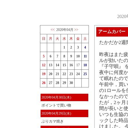
202
<<
>>
2020年04月
アームカバー
日
月
火
水
木
金
土
たかだか2週
1
2
3
4
昨夜はまた
5
6
7
8
9
10
11
ルが効いたの
12
13
14
15
16
17
18
『子守唄』 
夜中に何度
19
20
21
22
23
24
25
て眠れたので
26
27
28
29
30
午前中，買い
の1ロールを
なかったので
2020年04月30日(木)
たが，2ヶ月
ポイントで買い物
間が長いと
2020年04月29日(水)
いつも生協
ックした時
ぶりカマ焼き
けました。 