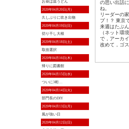
お昼は皿うどん
の思い出話に
ね。
2020年04月20日(月)
リーダーの家
久しぶりに吹き出物
プ！？ 東京
2020年04月19日(日)
来週はたぶ
（ネット環
切り干し大根
で，アーカ
2020年04月18日(土)
改めて，ゴ
取捨選択
2020年04月16日(木)
帰りに図書館
2020年04月15日(水)
ついに3桁…
2020年04月14日(火)
部門長のDIY
2020年04月13日(月)
風が強い日
2020年04月12日(日)