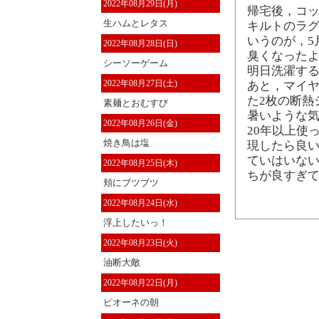
2022年08月29日(月)
帰宅後，コッ
生ハムとレタス
キルトのラグ
いうのが，5
2022年08月28日(日)
臭くなったよ
シーソーゲーム
明日洗濯す
2022年08月27日(土)
あと，マイ
た2枚の断熱
素麺とおむすび
暑いような気
2022年08月26日(金)
20年以上使
焼き鳥は塩
現したら良
ていはいない
2022年08月25日(木)
ちが良すぎ
頬にブツブツ
2022年08月24日(水)
浮上したいっ！
2022年08月23日(火)
油断大敵
2022年08月22日(月)
ピオーネの朝