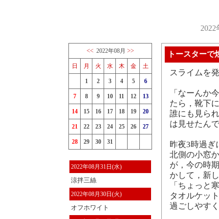
202
<<
>>
2022年08月
トースターで
日
月
火
水
木
金
土
スライムを発
1
2
3
4
5
6
「なーんか今
7
8
9
10
11
12
13
たら，靴下
14
15
16
17
18
19
20
誰にも見ら
は見せたん
21
22
23
24
25
26
27
28
29
30
31
昨夜3時過ぎ
北側の小窓
が，今の時期
2022年08月31日(水)
かして，新
涼拌三絲
「ちょっと寒
2022年08月30日(火)
タオルケット
過ごしやすく
オフホワイト