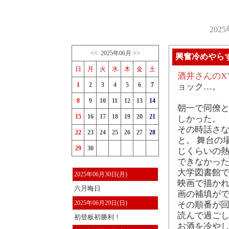
202
<<
>>
2025年06月
興奮冷めやら
日
月
火
水
木
金
土
酒井さんのX
1
2
3
4
5
6
7
ョック…。
8
9
10
11
12
13
14
朝一で同僚と
15
16
17
18
19
20
21
しかった。
その時話さな
22
23
24
25
26
27
28
と。 舞台の
29
30
じくらいの熱
できなかった
大学図書館で
2025年06月30日(月)
映画で描か
六月晦日
画の補填が
2025年06月29日(日)
その順番が
読んで過ごし
初登板初勝利！
お酒を冷や