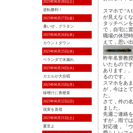
2025年06月28日(土)
逆転勝利！
スマホで "A L
が見えなくなっ
2025年06月27日(金)
タッチペンを
暑いぜ，グラタン
で，自宅に
2025年06月26日(木)
職場の休憩時
えて，思い
カウントダウン
2025年06月25日(水)
昨年名誉教授
ベランダで水漏れ
いたものです
2025年06月24日(火)
あります」。
るのです。
カエルが大合唱
スマホをあ
2025年06月23日(月)
が，今はとて
味噌汁に青梗菜
た。
さて，件の
2025年06月22日(日)
ました。
現実を直視
先週ご連絡
2025年06月21日(土)
すが，雨で
対応後，「ウ
夏至よ
愛らしいフェ