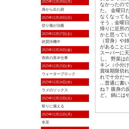
2025年12月29日(月)
なかったので
身から出た錆
た。 金曜日
なくなって
2025年12月28日(日)
そう，金曜日
切り傷が治癒
帰りに近所
2025年12月27日(土)
かと思って
（背身）や
絶賛待機中
があることに
2025年12月26日(金)
スーパーに
有終の美＠仕事
し。 野菜は
キン（小分け
2025年12月25日(木)
賞味期限切れ
ウォーターブロック
れで十分だー
2025年12月24日(水)
…普通に書い
ね？ 腹身の
ラメのソックス
ど。 鍋には
2025年12月23日(火)
祭りに備える
2025年12月22日(月)
冬至