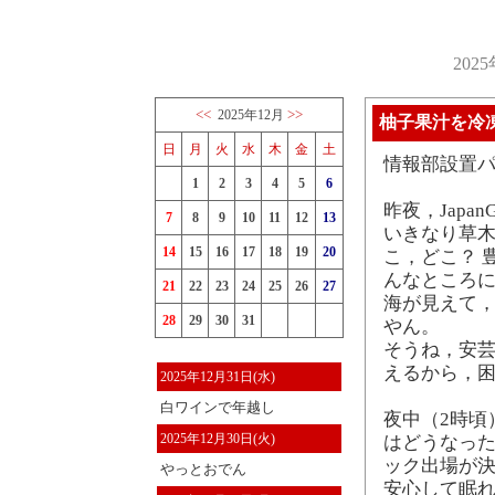
202
<<
>>
2025年12月
柚子果汁を冷
日
月
火
水
木
金
土
情報部設置
1
2
3
4
5
6
昨夜，Japa
7
8
9
10
11
12
13
いきなり草
14
15
16
17
18
19
20
こ，どこ？ 豊
んなところに
21
22
23
24
25
26
27
海が見えて，
28
29
30
31
やん。
そうね，安芸
えるから，
2025年12月31日(水)
白ワインで年越し
夜中（2時頃
2025年12月30日(火)
はどうなった
ック出場が決
やっとおでん
安心して眠