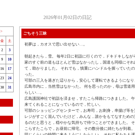
2026年01月02日の日記
>>
ごちそう三昧
金
土
初夢は，カオスで思い出せない…。
2
3
朝起きたら，雪。 毎年2日に初詣に行くので，ドキドキしなが
9
10
家のすぐ前の道もほとんど雪はなかったし，国道も同様にそれ
て，助かりました。 それでも，慎重にハンドルを握っていた
16
17
った。
23
24
可部の三入を過ぎた辺りから，安心して運転できるようになり
広島市内に，当然雪はなかった。 何を思ったのか，母は雪道
30
31
らしい…。
広島護国神社で初詣を済ませ，すたこら帰路につきました。 
来てくれることになっているので，忙しい。
可部のショッピングセンターで，お寿司，お刺身，串揚げ等を
レジがすごく混んでいたけど，みんな，誰かをもてなすための
るのだと思うと，穏やかな気持ちで待つことができました。 
こらすたこらで，お昼前に帰宅。 その数分後に姉たちが到着。
同じくらいの時間に来るようにしたらしい。 それに私たちも