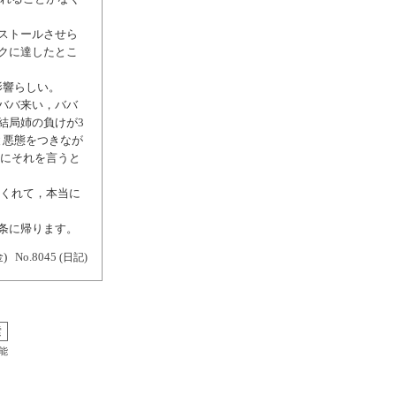
ストールさせら
クに達したとこ
影響らしい。
「ババ来い，ババ
結局姉の負けが3
と悪態をつきなが
姪にそれを言うと
てくれて，本当に
条に帰ります。
金)
No.8045
(日記)
能