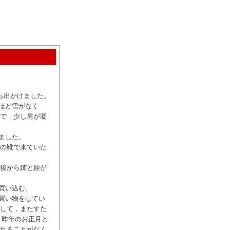
ら出かけました。
ほど雪がなく
ので，少し肩が凝
ました。
用の靴で来ていた
午後から姉と姪が
買い込む。
買い物をしてい
そして，またすた
 昨年のお正月と
遅れることがなく