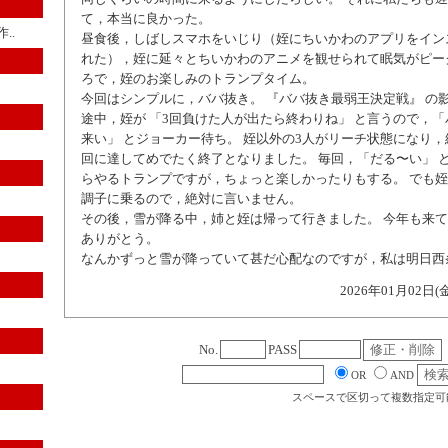
て，本当に良かった。
..
昼食後，しばしスマホをいじり（姪にちいかわのアプリをイン
れた），姪に延々とちいかわのアニメを観せられて眠気がピー
ろで，姪のお楽しみのトランプタイム。
今回はシンプルに，ババ抜き。 『ババ抜き最弱王決定戦』 の
途中，姪が 「3回負けた人が出たら終わりね」 と言うので，
来い」 とジョーカー待ち。 姪以外の3人がリーチ状態になり，
回に達してめでたく終了となりました。 毎回，「だる〜い」 
らやるトランプですが，ちょっと楽しかったりもする。 でも
調子に乗るので，絶対に言いません。
その後，雪が降る中，姉と姪は帰って行きました。 今年も来
ありがとう。
なんかずっと雪が降っていて甚だ心配なのですが，私は明日西
2026年01月02日(
No.
PASS
OR
AND
スペースで区切って複数指定可