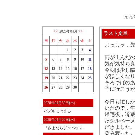
202
<<
>>
2026年04月
ラスト文旦
日
月
火
水
木
金
土
よっしゃ，
1
2
3
4
雨が止んだの
5
6
7
8
9
10
11
気が気持ち
12
13
14
15
16
17
18
今朝は少し
がほしくなり
19
20
21
22
23
24
25
そろつばのあ
26
27
28
29
30
子に行こう
今日も忙しか
2026年04月30日(木)
いたので，
パズルにはまる
帰宅後，冷
2026年04月29日(水)
たシルベー
だきました。
『さよならジャバウォ..
染み渡った。