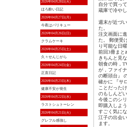
2026年04月28日(火)
自分で買って
ほろ酔い日記
蔵庫で冷や
2026年04月27日(月)
週末が近づい
今夜はパリキュー
た。
2026年04月26日(日)
注文画面に
た。 郵便受
クラムケーキ
り可能な日曜
2026年04月25日(土)
前回3冊まと
久々せんじがら
きちんと見
朝食の時，T
2026年04月24日(金)
が，ファイナ
正直日記
の断頭台』 
2026年04月23日(木)
確かに 『サ
ことだった
健康不安が発生
のもしんど
2026年04月22日(水)
今後このシ
ラストシュトーレン
即購入しよう
すごく気にな
2026年04月21日(火)
江子の出会
グレフル感強し
ます。