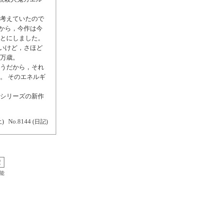
と考えていたので
から，今作は今
ことにしました。
いけど，さほど
，万歳。
そうだから，それ
。 そのエネルギ
司シリーズの新作
土)
No.8144
(日記)
能