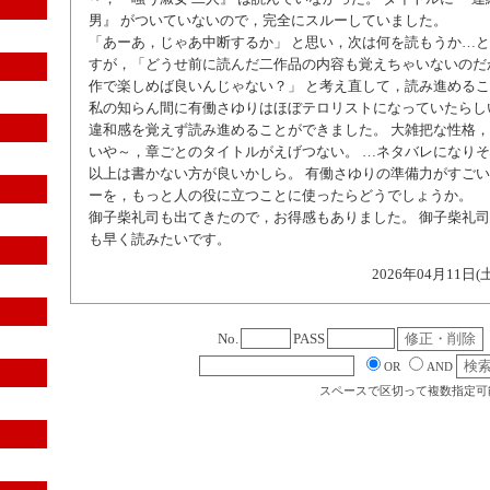
男』 がついていないので，完全にスルーしていました。
「あーあ，じゃあ中断するか」 と思い，次は何を読もうか…
すが，「どうせ前に読んだ二作品の内容も覚えちゃいないのだ
作で楽しめば良いんじゃない？」 と考え直して，読み進める
私の知らん間に有働さゆりはほぼテロリストになっていたらし
違和感を覚えず読み進めることができました。 大雑把な性格
いや～，章ごとのタイトルがえげつない。 …ネタバレになり
以上は書かない方が良いかしら。 有働さゆりの準備力がすごい
ーを，もっと人の役に立つことに使ったらどうでしょうか。
御子柴礼司も出てきたので，お得感もありました。 御子柴礼
も早く読みたいです。
2026年04月11日(
No.
PASS
OR
AND
スペースで区切って複数指定可