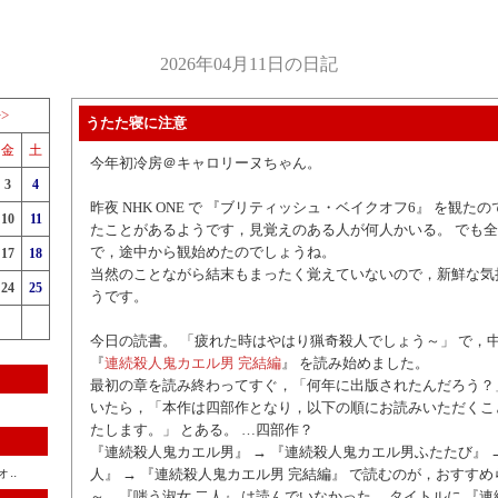
2026年04月11日の日記
>>
うたた寝に注意
金
土
今年初冷房＠キャロリーヌちゃん。
3
4
昨夜 NHK ONE で 『ブリティッシュ・ベイクオフ6』 を観た
10
11
たことがあるようです，見覚えのある人が何人かいる。 でも
で，途中から観始めたのでしょうね。
17
18
当然のことながら結末もまったく覚えていないので，新鮮な気
24
25
うです。
今日の読書。 「疲れた時はやはり猟奇殺人でしょう～」 で，
『
連続殺人鬼カエル男 完結編
』 を読み始めました。
最初の章を読み終わってすぐ，「何年に出版されたんだろう？
いたら，「本作は四部作となり，以下の順にお読みいただくこ
たします。」 とある。 …四部作？
『連続殺人鬼カエル男』 → 『連続殺人鬼カエル男ふたたび』 →
..
人』 → 『連続殺人鬼カエル男 完結編』 で読むのが，おすすめ
～，『嗤う淑女 二人』 は読んでいなかった。 タイトルに 『