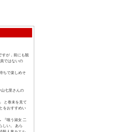
のですが，前にも観
全員ではないの
持ちで楽しめそ
中山七里さんの
」 と巻末を見て
とをおすすめい
 『嗤う淑女 二
らしい。 あら
連続殺人鬼カエル