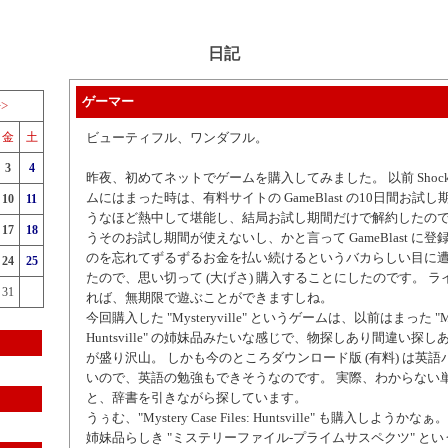
日記
ゲーマー
>>
金
土
ビューティフル、ワンダフル。
3
4
昨夜、初めてネットでゲームを購入してみました。 以前 Shock
ムにはまった時は、有料サイトの GameBlast の10日間お試
10
11
うなほど熱中して堪能し、結局お試し期間だけで解約したの
17
18
うそのお試し期間が使えないし、かと言って GameBlast に
のを忘れてずるずるお金を払い続けるというバカらしい目に
24
25
たので、思い切って (大げさ) 購入することにしたのです。 
31
れば、無期限で遊ぶことができますしね。
今回購入した "Mysteryville" というゲームは、以前はまった "Myster
Huntsville" の姉妹品みたいな感じで、物探しあり間違い探
が盛り沢山。 しかも今のところダウンロード版 (有料) は英
いので、英語の勉強もできそうなのです。 実際、わからない
と、辞書を引きながら探しています。
うぅむ、"Mystery Case Files: Huntsville" も購入しよう
姉妹品らしき "ミステリーファイル-プライムサスペクツ" というゲ