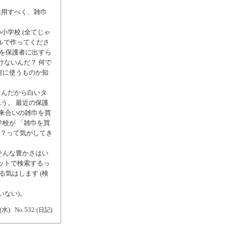
活用すべく、雑巾
小学校 (全てじゃ
オルで作ってくださ
文を保護者に出すら
けないんだ？ 何で
何に使うものか知
なんだから白いタ
う。 最近の保護
出来合いの雑巾を買
校が 「雑巾を買
か？って気がしてき
そんな豊かさはい
ットで検索するっ
る気はします (検
いない)。
(水)
No.532
(日記)