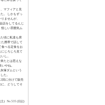
と、マフィアと見
た。 しかもずっ
かりませんが、
て会話をしてるんじ
、怪しい雰囲気ム
れた頃に私達も席
また携帯で話して
いて食べる定食をお
なにじろじろ見て
ないし。
で来たとは思えな
良いやね。
後灰塚ダムという
ました。
2回に分けて販売
のに、どうしてそ
(土)
No.535
(日記)