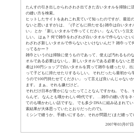
たんすの引き出しからわさわさ出てきた古いタオルを掃除に
の縫い方を検索。
ヒットしたサイトをあれこれ見ていて知ったのですが、最近の
ないと思いますが) は、「(子どもに持たせる) 雑巾は白いタ
い」 とか 「新しいタオルで作ってください」 なんていう注
しい。 はぁ？ 何で雑巾をわざわざ白いタオルで作らないとい
わざわざ新しいタオルで作らないといけないんだ？ 雑巾って
ってるかー？
雑巾というのは掃除に使うものであって、使えば汚れるもの
オルである必要はないし、新しいタオルである必要もないと思
者は100円ショップで白いタオルを買って雑巾を縫ったり、
って子どもに持たせたりするらしい。 それだったら最初から学
うので100円持たせてください」 って言えば良いんじゃない
ます。 まぁ、それも嫌だけど。
それだけ日本が豊かになったってことなんですかね。 でも、
らんぞ。 なんとも嘆かわしい時代です。 …雑巾の縫い方をネ
てのも嘆かわしい話ですな。 でも多少 DNA に組み込まれてい
索結果が大体思っていたとおりだったので)。
ミシンで縫うか、手縫いにするか、それが問題だ (まだ縫って
2007年03月07日