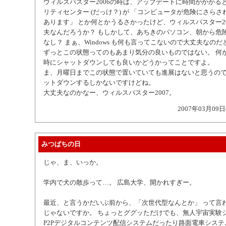
ウィルスバスター2006の時は、アップデートに時間がかかると W
リティセンター (だっけ？) が 「コンピュータが危険にさら
あります」 とか何とかうるさかったけど、ウィルスバスター2
夫なんだろうか？ もしかして、あちきのパソコン、朝から危
なし？ まぁ、Windows も何も言ってこないので大丈夫なの
ずっとこの状態ってのもあまり気分の良いものではない。 何
時にシャットダウンしても良いかどうかってことですよ。
ま、月曜日までこの状態で置いていても進展はないと思うの
ットダウンするしかないですけどね。
大丈夫なのかなー、ウィルスバスター2007。
2007年03月09日
みつばちの日
じゃ、ま、いっか。
学内で犬の散歩って…。 広島大学、開かれすぎー。
最近、と言うかだいぶ前から、「次世代型なんとか」 って言
じゃないですか。 ちょっとググッただけでも、無人宇宙実験
P2Pデジタルコンテンツ配信システムだったり路面電車システム