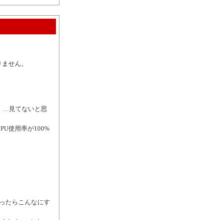
りません。
 …見てないと思
U使用率が100%
だったらこんなにす