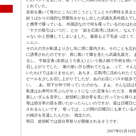
くれていた。
名前を書いて母のところに行こうとしてふとその男性を見る
紛うばかりの強烈な雰囲気をかもし出した武蔵丸系外国人でし
と携帯で喋っている。 外国語なので何を喋っているのかはわ
「ヤクの取引はいつだ」 とか 「奴を広島湾に沈めろ」 なん
ゃないかと想像してしまいました。 服装も上下毛皮っぽくて
ンムン。
その人の方が私達より少し先に席に案内され、そのことを忘
に誘導されたのですが、席に着いて隣を見たら武蔵丸親方。 
るし。 牛板定食 (名前はうろ覚え) という個人鍋で牛肉を焼
召し上がりでした。 箸の使い方も慣れてたなぁ…って、そん
いたわけではありませんが。 あちき、広島湾に沈められたく
ビールを少しお召し上がりでしたが、あのお店にバスや徒歩
い。 …あ、部下が外で待っていたのかな。 まぁ、そんな話は
私達はお寿司や天ぷらがセットになった定食をいただき、食
新しいダムを見学し、総領町に節分草を見に行ってから帰り
母は節分草の苗を買いたかったらしいのですが、苗は日曜日に
されるらしいです。 母ってば、この間の日曜日にも来ている
の掲示を見逃したんだか。 残念だの。
明日、総領町では節分草祭りが開催されるそうです。
2007年03月10日