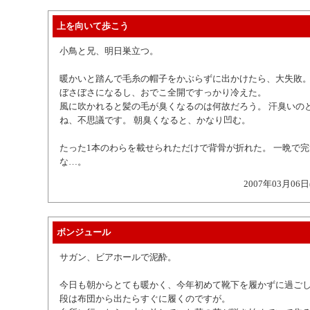
上を向いて歩こう
小鳥と兄、明日巣立つ。
暖かいと踏んで毛糸の帽子をかぶらずに出かけたら、大失敗。
ぼさぼさになるし、おでこ全開ですっかり冷えた。
風に吹かれると髪の毛が臭くなるのは何故だろう。 汗臭いの
ね、不思議です。 朝臭くなると、かなり凹む。
たった1本のわらを載せられただけで背骨が折れた。 一晩で
な…。
2007年03月06日
ボンジュール
サガン、ビアホールで泥酔。
今日も朝からとても暖かく、今年初めて靴下を履かずに過ごし
段は布団から出たらすぐに履くのですが。