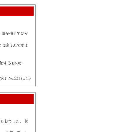
 風が強くて髪が
とは違うんですよ
完治するものか
(火)
No.531
(日記)
た朝でした。 普