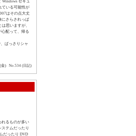
indows セキュ
されている可能性が
007はその点大丈
険にさらされっぱ
だとは思いますが、
が心配って、帰る
で、ばっさりシャ
(金)
No.534
(日記)
われるものが多い
システムだったり
だったり DVD