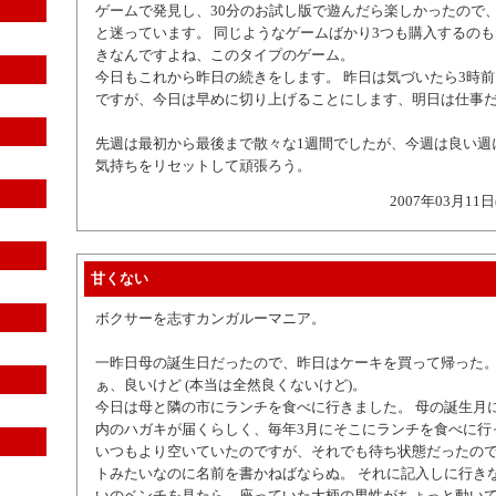
ゲームで発見し、30分のお試し版で遊んだら楽しかったので
と迷っています。 同じようなゲームばかり3つも購入するのも
きなんですよね、このタイプのゲーム。
今日もこれから昨日の続きをします。 昨日は気づいたら3時
ですが、今日は早めに切り上げることにします、明日は仕事
先週は最初から最後まで散々な1週間でしたが、今週は良い週
気持ちをリセットして頑張ろう。
2007年03月11日
甘くない
ボクサーを志すカンガルーマニア。
一昨日母の誕生日だったので、昨日はケーキを買って帰った。 
ぁ、良いけど (本当は全然良くないけど)。
今日は母と隣の市にランチを食べに行きました。 母の誕生月
内のハガキが届くらしく、毎年3月にそこにランチを食べに行
いつもより空いていたのですが、それでも待ち状態だったの
トみたいなのに名前を書かねばならぬ。 それに記入しに行き
いのベンチを見たら、座っていた大柄の男性がちょっと動い