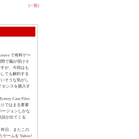
[一覧]
wave で有料ゲー
し期間で脳が溶けそ
ですが、今回はも
登録しても解約する
遭いそうな気がし
ライセンスを購入す
y Case Files:
しありではまる要素
語バージョンしかな
単語が出てくる
かなぁ。 昨日、またこの
ームを Yahoo!