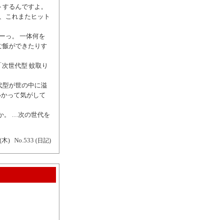
トするんですよ。
ら、これまたヒット
ーっ。 一体何を
ご飯ができたりす
「次世代型 蚊取り
代型が世の中に溢
いかって気がして
か。 …次の世代を
(木)
No.533
(日記)