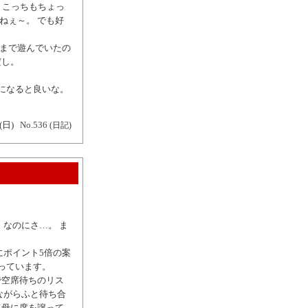
、こっちもちょっ
ねぇ～。 でも好
前まで遊んでいたの
だし。
になると良いな。
(日)
No.536
(日記)
なのにさ…。 ま
にポイント5倍の案
っています。
で空席待ちのリス
ながらふと待ち合
て母に席を譲って