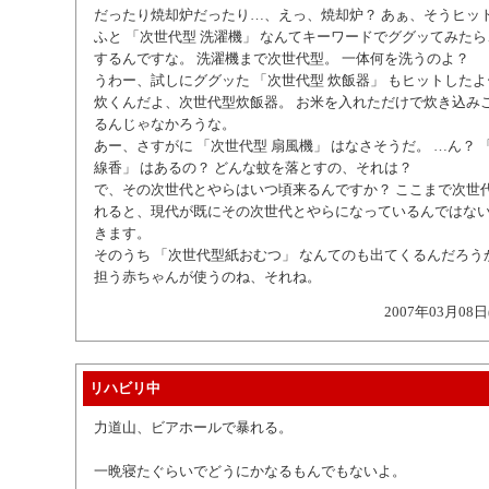
だったり焼却炉だったり…、えっ、焼却炉？ あぁ、そうヒッ
ふと 「次世代型 洗濯機」 なんてキーワードでググッてみた
するんですな。 洗濯機まで次世代型。 一体何を洗うのよ？
うわー、試しにググッた 「次世代型 炊飯器」 もヒットしたよ
炊くんだよ、次世代型炊飯器。 お米を入れただけで炊き込み
るんじゃなかろうな。
あー、さすがに 「次世代型 扇風機」 はなさそうだ。 …ん？ 
線香」 はあるの？ どんな蚊を落とすの、それは？
で、その次世代とやらはいつ頃来るんですか？ ここまで次世
れると、現代が既にその次世代とやらになっているんではな
きます。
そのうち 「次世代型紙おむつ」 なんてのも出てくるんだろう
担う赤ちゃんが使うのね、それね。
2007年03月08日
リハビリ中
力道山、ビアホールで暴れる。
一晩寝たぐらいでどうにかなるもんでもないよ。