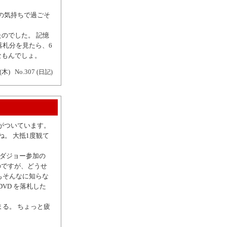
の気持ちで過ごそ
のでした。 記憶
落札分を見たら、6
なもんでしょ。
(木)
No.307
(日記)
D がついています。
ね。 大抵1度観て
(オダジョー参加の
のですが、どうせ
もそんなに知らな
DVD を落札した
はまる。 ちょっと疲