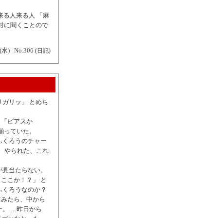
来る人来る人 「麻
対に聞くことので
(水)
No.306
(日記)
ガリッ」 とめち
、「ピアスか
揃っていた。
ふくろうのチャー
。 やられた、これ
が見当たらない。
ここか！？」 と
ふくろうなのか？
てみたら、中から
。 …昨日から