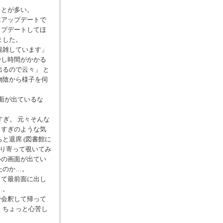
ことが多い。
にアップデートで
ップデートしてほ
ました。
混雑しています」
少し時間がかかる
るので云々」 と
物陰から様子を伺
画面が出ているな
すぎ。 元々そんな
りすぎのような気
と退席 (図書館に
走り寄って覗いてみ
ルの画面が出てい
たのか…。
して最前面に出し
…。
で会釈して帰って
、ちょっと心苦し