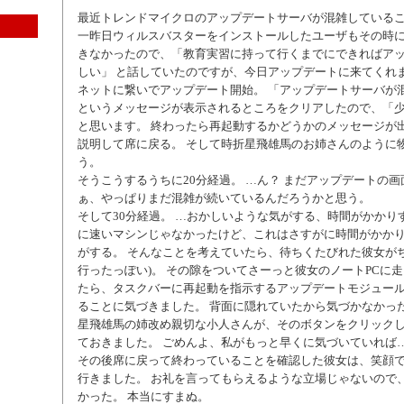
最近トレンドマイクロのアップデートサーバが混雑している
一昨日ウィルスバスターをインストールしたユーザもその時
きなかったので、「教育実習に持って行くまでにできればア
しい」 と話していたのですが、今日アップデートに来てくれ
ネットに繋いでアップデート開始。 「アップデートサーバが
というメッセージが表示されるところをクリアしたので、「
と思います。 終わったら再起動するかどうかのメッセージが出
説明して席に戻る。 そして時折星飛雄馬のお姉さんのように
う。
そうこうするうちに20分経過。 …ん？ まだアップデートの
ぁ、やっぱりまだ混雑が続いているんだろうかと思う。
そして30分経過。 …おかしいような気がする、時間がかかり
に速いマシンじゃなかったけど、これはさすがに時間がかか
がする。 そんなことを考えていたら、待ちくたびれた彼女がち
行ったっぽい)。 その隙をついてさーっと彼女のノートPCに
たら、タスクバーに再起動を指示するアップデートモジュー
ることに気づきました。 背面に隠れていたから気づかなかっ
星飛雄馬の姉改め親切な小人さんが、そのボタンをクリック
ておきました。 ごめんよ、私がもっと早くに気づいていれば
その後席に戻って終わっていることを確認した彼女は、笑顔
行きました。 お礼を言ってもらえるような立場じゃないので
かった。 本当にすまぬ。