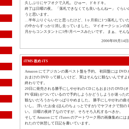
久しぶりにヤフオクで入札。 ひゅー、ドキドキ。
終了は日曜の夜。 「落札できなくても良いもんねー」 ぐらい
うと思います。
…半年ぶりぐらいだと思ったけど、1ヶ月前に1つ落札していた
の中からすっかり消し去っていました。 マイオークションの
月からコンスタントに1件/月ペースみたいです。 まぁ、そん
2006年09月14日
iTMS 改め iTS
Amazon にてアジカンの裏ベスト盤を予約。 初回盤には DV
おまけの DVD って嬉しいけど、実はそんなに観ないんですよ
終わりです。
20日に発売される勝手にしやがれの CD にもおまけの DVD 
PV 収録) がついているので予約しようかどうしようか迷った
観ないだろうからやっぱりやめました。 勝手にしやがれの曲
いし。 浮いたお金 (ほんのちょっとですが) でヤフオクで別の 
い。 日曜の夜終了なのですが、そろそろ入札するべきか。
そして Amazon にて iTunes のアートワーク用の画像集めに
れたので休憩して日記を書いています。