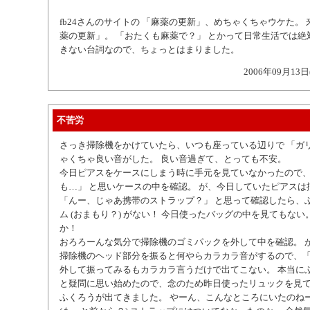
fb24さんのサイトの 「麻薬の更新」、めちゃくちゃウケた。 
薬の更新」。 「おたくも麻薬で？」 とかって日常生活では絶
きない台詞なので、ちょっとはまりました。
2006年09月13日
不苦労
さっき掃除機をかけていたら、いつも座っている辺りで 「ガリ
ゃくちゃ良い音がした。 良い音過ぎて、とっても不安。
今日ピアスをケースにしまう時に手元を見ていなかったので
も…」 と思いケースの中を確認。 が、今日していたピアスは
「んー、じゃあ携帯のストラップ？」 と思って確認したら、
ム (おまもり？) がない！ 今日使ったバッグの中を見てもない
か！
おろろーんな気分で掃除機のゴミパックを外して中を確認。 
掃除機のヘッド部分を振ると何やらカラカラ音がするので、「
外して振ってみるもカラカラ言うだけで出てこない。 本当に
と疑問に思い始めたので、念のため昨日使ったリュックを見
ふくろうが出てきました。 やーん、こんなところにいたのねー