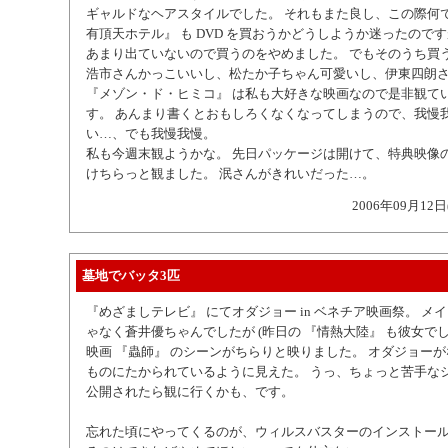
ギャルドなヘアスタイルでした。 それもまた良し、この際何で
有頂天ホテル』 も DVD を買おうかどうしようか迷ったので
あまり出ていないので買うのをやめました。 でもそのうち買
浩市さんかっこいいし、松たか子ちゃん可愛いし、伊東四朗
『メゾン・ド・ヒミコ』 は私も大好きな映画なので是非観て
す。 あんまり書くとおもしろくなくなってしまうので、我慢我
い…、でも我慢我慢。
私も今週末観ようかな。 先日パッケージは開けて、特典映像
けちらっと観ました。 泯さんがきれいだった…。
2006年09月12日
墓地でバッタ3匹
『めざましテレビ』 にてオダジョー in ベネチア映画祭。 メ
ゃなく蒼井優ちゃんでしたが (昨日の 『情熱大陸』 も彼女でし
映画 『蟲師』 のシーンがちらりと映りました。 オダジョー
ものにたかられているように見えた。 うっ、ちょっと苦手なシ
公開されたら観に行くかも、です。
忘れた頃にやってくるのが、ウィルスバスターのインストール