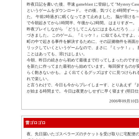
昨夜日記を書いた後、早速 gameblast に登録して "Mystery Case File
というゲームをダウンロード。 その後、気づくと4時間ずー
た。 午前2時過ぎに眠くなってきて止めました。 脳が溶ける
で今朝起きてから1時間半、午後から2時間。 はまりすぎー。
昨夜プレイしながら 「どうしてこんなにはまるんだろう…」 
づきました。 このゲーム、『ミッケ！』 に似てるんですよ。
町の中で起きる事件を解決するために、その証拠物件を画面
リックしていくというゲームなので、まさに 『ミッケ！』。 
ことはあっても、溶けはしまい。
今朝、昨日の続きから初めて最後まで行ってしまったのです
を新たに作ってまた最初から始めています。 毎回探すものが
らく飽きないかも。 よく出てくるグッズはすぐに見つけられ
れで楽しい。
と言うわけで、今日も今からプレイしまーす、とりあえず 『
が始まる時間まで。 今日は夜更かしせずに早く寝ます (明日仕
2006年09月10日
雷ゴロゴロ
夜、先日届いたゴスペラーズのチケットを受け取りに宅配便