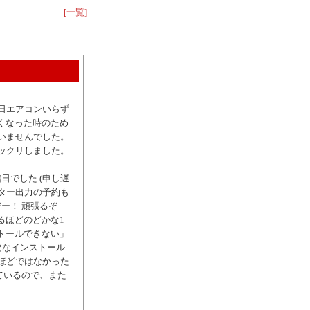
[一覧]
日エアコンいらず
くなった時のため
いませんでした。
ックリしました。
日でした (申し遅
スター出力の予約も
ー！ 頑張るぞ
るほどのどかな1
トールできない」
要なインストール
たほどではなかった
ているので、また