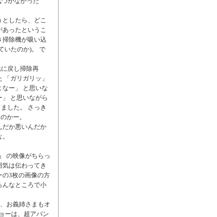
気づかなかった
うとしたら、どこ
があったというこ
き掃除機が吸い込
いたのか)。 で
元に戻し掃除再
 「ガリガリッ」
なー」 と思いな
」 と思いながら
ました。 さっき
たのかー。
んだか悪いんだか
な。
師』 の映像がちらっ
囲気は伝わってき
ーの3枚の画像の方
ろんなところで小
は、お義姉さまもオ
ジョーは、超アバン