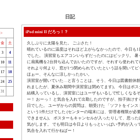
日記
iPod mini II だろっ！？
>>
金
土
久しぶりに太陽を見た。 ごぶさた！
晴れているのに温度はそれほど上がらなかったので、今日も1
3
4
でした。 演習室もエアコンいらずだったのにはビックリ。 暑
に扇風機を2台持ち込んでおいたのですが、それすら使われて
10
11
それより何より、窓が1つ閉められていたという話を聞いてビ
17
18
ほぉー、そんなに涼しかったかい。
演習室が開いていた…と言うことは、そう、今日は図書館休館
24
25
れましたが、夏休み期間中演習室は閉めてます)。 今日はポ
31
結構入っているし、演習室にはユーザもいるしで忙しくなるぞ
ー！ おーっ！ と気合を入れて出勤したのですが、拍子抜けす
日でした。 ユーザからの質問は、朝受けた 「ソフトをインス
という1件だけでした (センターの端末には、管理者権限が必
できません)。 ポスターもキャンセルが入ったりして、思っ
気がします。 でも明日は今日よりもっといっぱい予約が入っ
気合を入れて行かねばー！