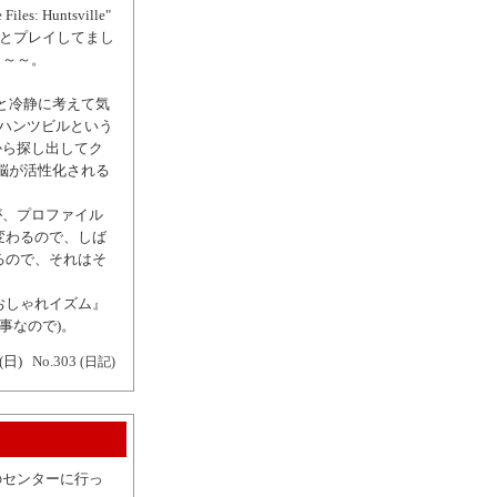
s: Huntsville"
っとプレイしてまし
～～～。
と冷静に考えて気
 ハンツビルという
から探し出してク
脳が活性化される
が、プロファイル
変わるので、しば
るので、それはそ
おしゃれイズム』
事なので)。
(日)
No.303
(日記)
のセンターに行っ