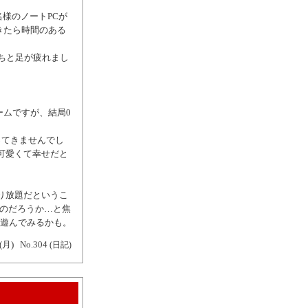
名様のノートPCが
きたら時間のある
ちと足が疲れまし
ームですが、結局0
ってきませんでし
可愛くて幸せだと
やり放題だというこ
たのだろうか…と焦
は遊んでみるかも。
(月)
No.304
(日記)