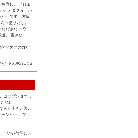
も良し。 『THE
すが、オダジョーが
うかもです、佐藤
さん白塗りだし。
いただきたいで
慢。 書きた
のディスクの方だ
(火)
No.305
(日記)
インはオダジョーじ
たね)。
がなんか小さい黒い
ーンかも。 でも
。 でも4時半に来