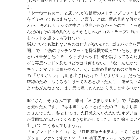
(もっと前から？) ストラップにはついてなかったのか。 全然
よ。
「やーねーもぉー」 と思いながら携帯のストラップにつけよ
をどうやってもはまらない。 と言うことは、留め具的な何か
とか。 それはリュックの中にも見当たらなかったので、さっ
んだのはその留め具的なものかもしれない (ストラップに残って
もヘッドを振っても取れない…。
悩んでいても取れないものは仕方がないので、ゴミパックを
開。 で、台所のキッチンマットを掃除機で吸っていたら、また
という音がしたので 「やっぱりヘッドに何か詰まってるんだよ
がら再度ヘッドを見たけどやはり何もない。 「なーんだかなー
キッチンマットに目をやると、そこに留め具的なものが落ちて
の 「ガリガリッ」 は吐き出された時の 「ガリガリッ」 だっ
確認のため、ふくろうにはめてみるとぴったんこ。 運が良い
よぐわがんねぇな。 ま、元に戻ったんだから良しとするべか
fb24さん、そうなんです、昨日 『めざましテレビ』 で 『蟲
と流れたんです。 でも本当にちらっとだったので、あまり雰
ませんでした。 私としては、先日教えていただいたオダジョ
が雰囲気が伝わってくるような気がしました。 また徐々にい
出しに出てくるんでしょうね。
『メゾン・ド・ヒミコ』 と 『THE 有頂天ホテル』 ってこと
ダジョーファンですか！？ 『THE 有頂天ホテル』 でのオダ