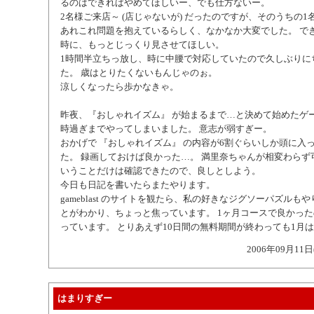
るのはできればやめてほしいー、でも仕方ないー。
2名様ご来店～ (店じゃないが) だったのですが、そのうちの1
あれこれ問題を抱えているらしく、なかなか大変でした。 で
時に、もっとじっくり見させてほしい。
1時間半立ちっ放し、時に中腰で対応していたので久しぶりに
た。 歳はとりたくないもんじゃのぉ。
涼しくなったら歩かなきゃ。
昨夜、『おしゃれイズム』 が始まるまで…と決めて始めたゲ
時過ぎまでやってしまいました。 意志が弱すぎー。
おかげで 『おしゃれイズム』 の内容が6割ぐらいしか頭に入
た。 録画しておけば良かった…。 満里奈ちゃんが相変わらず
いうことだけは確認できたので、良しとしよう。
今日も日記を書いたらまたやります。
gameblast のサイトを観たら、私の好きなジグソーパズルも
とがわかり、ちょっと焦っています。 1ヶ月コースで良かっ
っています。 とりあえず10日間の無料期間が終わっても1月
2006年09月11日
はまりすぎー