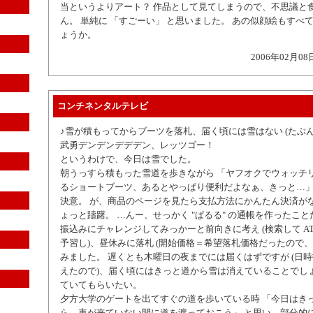
当というよりアート？ 作品として見てしまうので、不思議と
ん。 単純に 「すごーい」 と思いました。 あの似顔絵もすべ
ょうか。
2006年02月08
コンチネンタルテレビ
♪雪が積もってからブーツを落札、届く頃には雪はない (たぶ
武勇デンデンデデデン、レッツゴー！
というわけで、今日は雪でした。
朝うっすら積もった雪道を歩きながら 「ヤフオクでウォッチ
るショートブーツ、あるとやっぱり便利だよなぁ、きっと…」
決意。 が、商品のページを見たら支払方法にかんたん決済が
ょっと躊躇。 …んー、せっかく "ぱるる" の通帳を作ったこ
振込みにチャレンジしてみっかーと前向きに考え (検索して A
予習し)、昼休みに落札 (開始価格＝希望落札価格だったので、
みました。 遅くとも木曜日の夜までには届くはずですが (日
えたので)、届く頃にはきっと道から雪は消えていることでし
ていてもらいたい。
夕方大学のゲートを出てすぐの道を歩いている時 「今日はき
ら、車が来ていない間に道を渡っておこう」 と思い、部分的