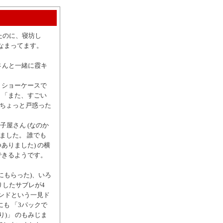
たのに、寝坊し
なまってます。
Mさんと一緒に霞キ
 ショーケースで
 「また、すごい
、ちょっと戸惑った
子屋さん (なのか
ました。 誰でも
ありました) の横
できるようです。
にもらった)、いろ
りしたサブレが4
ンドという一見ド
にも 「3パックで
入り)」 のもみじま