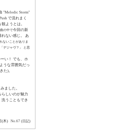
odic Storm"
 Push で流れまく
を観ようとは。
今回の新
曲の中で
れない感じ。 あ
れないことがありま
「デジャヴ？」 と思
ーい！ でも、ホ
るような雰囲気だっ
きた)。
てみました。
るらしいのが魅力
、洗うこともでき
日(木)
No.67
(日記)