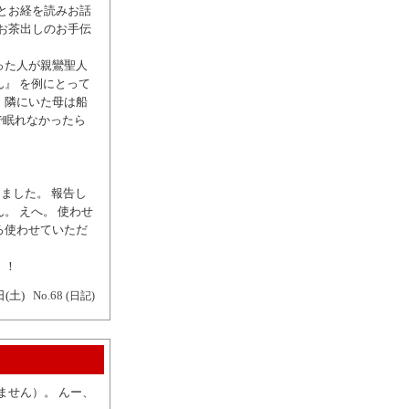
んとお経を読みお話
みお茶出しのお手伝
った人が親鸞聖人
』 を例にとって
、隣にいた母は船
で眠れなかったら
ました。 報告し
。 えへ。 使わせ
ろ使わせていただ
！！
日(土)
No.68
(日記)
ません）。 んー、