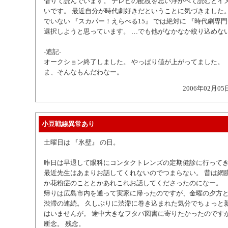
借りて読んでいます。 テレビの配役を思い浮かべて読むとイ
いです。 最近自分が時代劇好きだということに気づきました。
でいない 『スカパー！えらべる15』 では絶対に 『時代劇専門
選択しようと思っています。 …でも他がなかなか絞り込めな
-追記-
オークション終了しました。 やっぱり値が上がってました。
ま、そんなもんだわなー。
2006年02月05
小豆戦線異常あり
土曜日は 『氷壁』 の日。
昨日は早退して眼科にコンタクトレンズの定期健診に行って
最近先生はあまりお話してくれないのでつまらない。 昔は網
か花粉症のこととかあれこれお話してくださったのになー。
帰りは広島市内を通って実家に帰ったのですが、金曜の夕方
渋滞の連続。 久しぶりに渋滞に巻き込まれた気分でちょっと
はいませんが。 途中大きなフタバ図書に寄りたかったのです
断念。 残念。