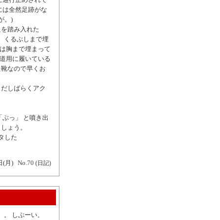
には全然足跡がな
が。)
足を踏み入れた
、くるぶしまで埋
んは胸まで埋まって
雪道用に履いている
た靴なので早くお
まだしばらくアク
ぶっ」 と噴き出
ましょう。
タした
日(月)
No.70
(日記)
』。 しぶーい。