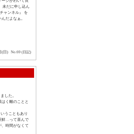
メージがわいて良
 未だに申し込ん
チャンネル』 を
いんだよなぁ。
日(日)
No.69
(日記)
きました。
膜はく離のことと
ということもあり
新鮮…って喜んで
が、時間がなくて