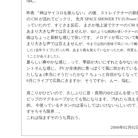
悩む。
昨夜 『神はサイコロを振らない』 の後、ストレイテナーの新曲 "Mel
の CM が流れてビックリ。 先月 SPACE SHOWER TV の Power
っていたので、すぐさま反応。 まさか地上波でテナーの CM 
あまり大きな声では言えませんが、
似たような曲調が多いテナーの
曲はちょっと新鮮な感じで良いです。 メロディが耳について離
まり大きな声では言えませんが、
今までは別の意味で耳について離
した (去年ライブに行った時、あまり曲を覚えていなかったため、何度も 
。
うことがありました)
夏らしい爽やかな感じ…って、季節が大いにずれとるやないか
ントそんな感じ。 PV が全体的に青っぽくて風に吹かれてい
たしなぁ (本当にそうだったかな？ ちょっと自信がなくなって
6月にライブで広島にきますか、そうですか。 んー、悩む。
肩こりがひどいので、久しぶりに首・肩用のゆたぽんを使っ
ピップのマグネループがとても気になります。 汚れたら洗え
的。 今使っているチタンのは濡らしてはいけないらしいので
ずそろそろ限界…。
これは悩まずそのうち買おう。
2006年02月02