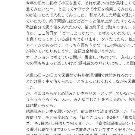
今年の初めに初めて小豆を煮て、それが思いのほか美味しくで
煮てみたいなー」 と思ってヤフオクで小豆を検索してみたら
のがあったので入札してみました。 私が入札した時点で既に
ていたので、終了間際にはどどどーっと値が上がったりする
私は自分で思う値を入れたので、後は終了まで動きません。 
うか、ここ何日か 「どーしよっかなー」 と考えていたので、
も良くなってきている感もちとあります。 ダメだったら、他
アイテムがあるので、そっちを買おうかなー (この時点でそ
が傾いていたりもします。 金額は全然違いますが)。
オークションは考えている間が一番楽しいものです。 入札し
での間もちょっと楽しいけど (落札後のやりとりはちょっと面
来週15日～24日まで図書館が特別整理期間で休館されるので
とだけ長く本が借りられるーとちょっとわくわくしながら図
した。
が、今回はあらかじめ読みたい本をリストアップしていなか
うろうろうろうろ。 んー、みんな同じことを考えるのか、興
は結構がらがら。
結局読みたい本が思いつかず、前回借りて読まずに返した 『三
度借りて、あと毎度おなじみ 『日々ごはん』 を2冊と 『慶次
ズ』 を2冊の計5冊借りて帰りました。 『慶次郎縁側日記シリーズ
金曜時代劇で今まで2シリーズ放送されていてすごく好きだっ