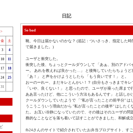
日記
So bad
>>
金
土
靴、今日は届かないのかな？ (追記：ついさっき、指定した時
で届きました。)
3
4
ユーザと衝突した。
10
11
衝突した後、ちょっとクールダウンして 「あぁ、別のアドバ
17
18
ー。 あれを教えれば良かった…」 と後悔していたらちょうど
「あ！」 と声をかけようとしたら 「もう良いです！」 と。
24
25
おーのーれー、まだキレとんかい！？ (自分もさっきまでキレ
31
「いや、良くない！」 と思ったので、ユーザが座った席まで
ああ言ったけど、他にこういう方法もあるんです」 と話しか
クールダウンしていたようで 「"私が言ったことの前半分" は
うこうこういう理由だから "私が言ったことの後半" はしたく
た。 お互い冷静になっていたので、その後はそのユーザの問
務的なことなどを落ち着いて話すことができました、和解成立
ビ
fb24さんのサイトで紹介されていたお弁当ブログサイト、すご