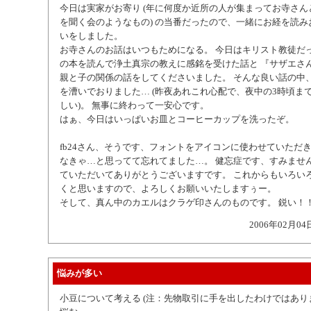
今日は実家がお寄り (年に何度か近所の人が集まってお寺さ
を聞く会のようなもの) の当番だったので、一緒にお経を読
いをしました。
お寺さんのお話はいつもためになる。 今日はキリスト教徒だ
の本を読んで浄土真宗の教えに感銘を受けた話と 『サザエさん
親と子の関係の話をしてくださいました。 そんな良い話の中
を漕いでおりました… (昨夜あれこれ心配で、夜中の3時頃ま
しい)。 無事に終わって一安心です。
はぁ、今日はいっぱいお皿とコーヒーカップを洗ったぞ。
fb24さん、そうです、フォントをアイコンに使わせていただき
なきゃ…と思ってて忘れてました…。 健忘症です、すみません
ていただいてありがとうございますです。 これからもいろい
くと思いますので、よろしくお願いいたしますぅー。
そして、真ん中のカエルはクラゲ印さんのものです。 鋭い！
2006年02月04
悩みが多い
小豆について考える (注：先物取引に手を出したわけではあり