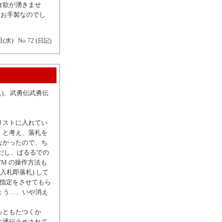
食欲が湧きませ
てお手製なのでし
日(水)
No.72
(日記)
ん)、武勇伝武勇伝
リストに入れてい
 と考え、落札を
なかったので、ち
とだし、ぱるるでの
TM の操作方法も
入札即落札) して
時指定をさせてもら
ょう…、いや消え
っともたつくか
に通行止めされて