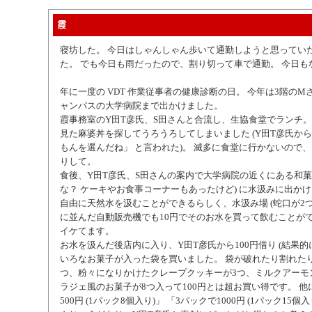
霞
寝坊した。 今日はしゃんしゃん歩いて通勤しようと思ってい
た。 でも今日も雨だったので、割り切って車で通勤。 今日も
年に一度の VDT 作業従事者の健康診断の日。 今年は3階の
ャンパスの大学病院まで出かけました。
霞事務室のY田T彦氏、S田さんと合流し、生協食堂でランチ。
見た麻婆丼を探してうろうろしてしまいました (Y田T彦氏から
もんを選んだね」 と言われた)。 滅多に食堂に行かないので
りして。
食後、Y田T彦氏、S田さんの案内で大学病院の近くにある和菓
な？ ケーキやお食事コーナーもあったけど) に水汲みに出かけ
自由に天然水を汲むことができるらしく、水汲み場 (蛇口が2つ
に並んだ自動販売機でも10円でそのお水を買って飲むことが
イケてます。
お水を汲んだ後店内に入り、Y田T彦氏から100円借り (結果的
いろなお菓子が入った袋を買いました。 袋が破れたり割れた
つ、粉々になりかけたクレープクッキーが3つ、ミルクアーモ
ラジェ風のお菓子が8つ入って100円とは超お買い得です。 他
500円 (1パック8個入り)」 「3パックで1000円 (1パック15個