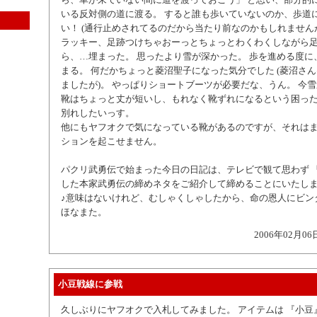
いる反対側の道に渡る。 すると誰も歩いていないのか、歩道
い！ (通行止めされてるのだから当たり前なのかもしれません
ラッキー、足跡つけちゃおーっとちょっとわくわくしながら
ら、…埋まった。 思ったより雪が深かった。 歩を進める度に
まる。 何だかちょっと菱沼聖子になった気分でした (菱沼さ
ましたが)。 やっぱりショートブーツが必要だな、うん。 今
靴はちょっと丈が短いし、もれなく靴ずれになるという困っ
別れしたいっす。
他にもヤフオクで気になっている靴があるのですが、それは
ションを起こせません。
パクリ武勇伝で始まった今日の日記は、テレビで観て思わず 「
した本家武勇伝の締めネタをご紹介して締めることにいたし
♪意味はないけれど、むしゃくしゃしたから、命の恩人にビン
ほなまた。
2006年02月06
小豆戦線に参戦
久しぶりにヤフオクで入札してみました。 アイテムは 『小豆