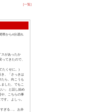
[一覧]
間帯から4分遅れ
イスがあったか
戻ってきたので、
てたくせに。)
行き、「さっきは
けたら、向こうも
しました、でもこ
ない」 と話し始め
題や、こちらの事
です。 よしっ。
すぎる…。 お弁