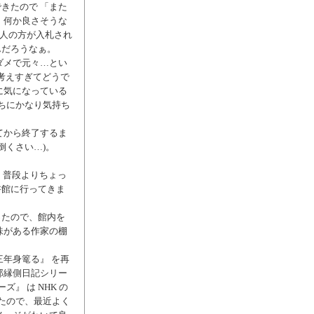
きたので 「また
、何か良さそうな
2人の方が入札され
んだろうなぁ。
ダメで元々…とい
考えすぎてどうで
に気になっている
っちにかなり気持ち
てから終了するま
倒くさい…)。
、普段よりちょっ
書館に行ってきま
ったので、館内を
味がある作家の棚
年身篭る』 を再
郎縁側日記シリー
』 は NHK の
たので、最近よく