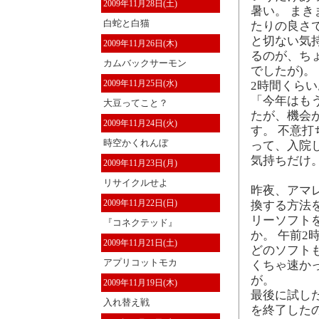
2009年11月28日(土)
暑い。 ま
白蛇と白猫
たりの良さ
と切ない気
2009年11月26日(木)
るのが、ち
カムバックサーモン
でしたが)。
2009年11月25日(水)
2時間くら
「今年はも
大豆ってこと？
たが、機会
2009年11月24日(火)
す。 不意
時空かくれんぼ
って、入院
気持ちだけ
2009年11月23日(月)
リサイクルせよ
昨夜、アマレコ
2009年11月22日(日)
換する方法
リーソフト
『コネクテッド』
か。 午前
2009年11月21日(土)
どのソフト
アプリコットモカ
くちゃ速か
が。
2009年11月19日(木)
最後に試した 
入れ替え戦
を終了した