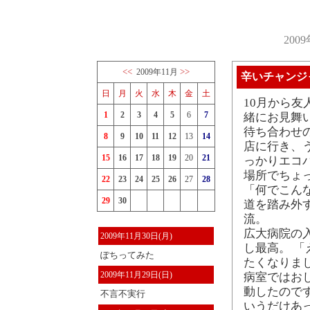
200
<<
>>
2009年11月
辛いチャンジ
日
月
火
水
木
金
土
10月から
1
2
3
4
5
6
7
緒にお見舞
待ち合わせ
8
9
10
11
12
13
14
店に行き、
15
16
17
18
19
20
21
っかりエコ
場所でちょ
22
23
24
25
26
27
28
「何でこん
29
30
道を踏み外す
流。
広大病院の
2009年11月30日(月)
し最高。 
ぽちってみた
たくなりまし
2009年11月29日(日)
病室ではお
動したので
不言不実行
いうだけあ