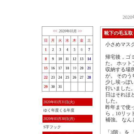
202
<<
>>
2020年03月
靴下の毛玉取
日
月
火
水
木
金
土
小さめマス
1
2
3
4
5
6
7
帰宅後，ゴ
8
9
10
11
12
13
14
た。 ホッ
15
16
17
18
19
20
21
収納する場
が。 その
22
23
24
25
26
27
28
少し埃っぽ
29
30
31
行いました
日はそれほ
した。
2020年03月31日(火)
昨年まで使
ゆく年度くる年度
ら，10リッ
2020年03月30日(月)
補強。 な
S字フック
「3階」 を