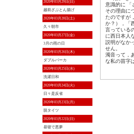
2020年03月29日(日)
意識的に 「
越前ざぶとん揚げ
その理由に
たのですが
2020年03月28日(土)
か？），「
久々朝市
言っている
2020年03月27日(金)
に西日本人
説明がなか
3月の雨の日
せん。
2020年03月26日(木)
濁音って，
ダブルパーカ
な私の苗字は
2020年03月25日(水)
洗濯日和
2020年03月24日(火)
日々是反省
2020年03月23日(月)
脱タイツ
2020年03月22日(日)
昼寝で悪夢