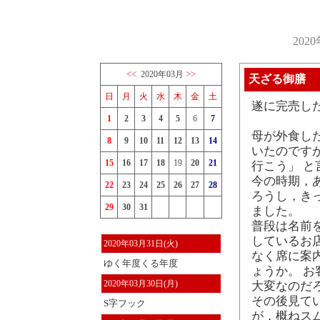
202
<<
>>
2020年03月
天ざる御膳
日
月
火
水
木
金
土
遂に完売し
1
2
3
4
5
6
7
母が外食し
8
9
10
11
12
13
14
いたのです
15
16
17
18
19
20
21
行こう」 と
今の時期，
22
23
24
25
26
27
28
ろうし，き
29
30
31
ました。
普段は名前
しているお
2020年03月31日(火)
なく席に案
ゆく年度くる年度
ょうか。 
2020年03月30日(月)
大変なのだ
その後見て
S字フック
が，概ねス