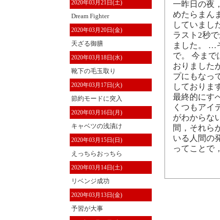
2020年03月21日(土)
一昨日の夜，
めたらまん
Dream Fighter
していまし
2020年03月20日(金)
ラスト2秒
天ざる御膳
ました。 
で。 今ま
2020年03月18日(水)
おりました
靴下の毛玉取り
プにもなっ
2020年03月17日(火)
しておりま
最終的にす
節約モードに突入
くつもアイ
2020年03月16日(月)
がわからな
キャベツの浅漬け
間，それら
いる人間の
2020年03月15日(日)
ってことで
えっちらおっちら
2020年03月14日(土)
リベンジ成功
2020年03月13日(金)
予習が大事