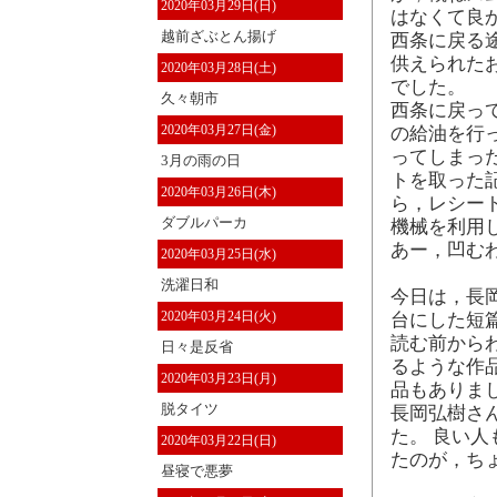
2020年03月29日(日)
はなくて良
越前ざぶとん揚げ
西条に戻る
供えられた
2020年03月28日(土)
でした。
久々朝市
西条に戻っ
2020年03月27日(金)
の給油を行
ってしまっ
3月の雨の日
トを取った
2020年03月26日(木)
ら，レシー
ダブルパーカ
機械を利用
あー，凹む
2020年03月25日(水)
洗濯日和
今日は，長岡
2020年03月24日(火)
台にした短
読む前から
日々是反省
るような作
2020年03月23日(月)
品もありま
脱タイツ
長岡弘樹さ
た。 良い人
2020年03月22日(日)
たのが，ち
昼寝で悪夢