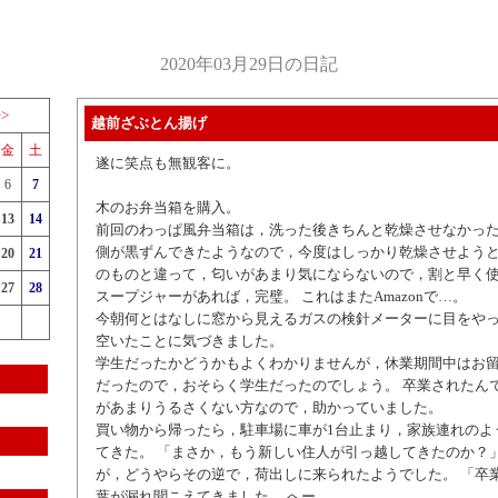
2020年03月29日の日記
>>
越前ざぶとん揚げ
金
土
遂に笑点も無観客に。
6
7
木のお弁当箱を購入。
13
14
前回のわっぱ風弁当箱は，洗った後きちんと乾燥させなかっ
側が黒ずんできたようなので，今度はしっかり乾燥させようと
20
21
のものと違って，匂いがあまり気にならないので，割と早く使
27
28
スープジャーがあれば，完璧。 これはまたAmazonで…。
今朝何とはなしに窓から見えるガスの検針メーターに目をや
空いたことに気づきました。
学生だったかどうかもよくわかりませんが，休業期間中はお
だったので，おそらく学生だったのでしょう。 卒業されたんで
があまりうるさくない方なので，助かっていました。
買い物から帰ったら，駐車場に車が1台止まり，家族連れのよ
てきた。 「まさか，もう新しい住人が引っ越してきたのか？」
が，どうやらその逆で，荷出しに来られたようでした。 「卒業
葉が漏れ聞こえてきました。 へー。