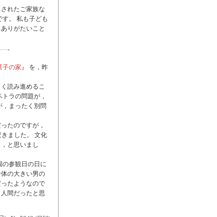
とされたご家族な
す。 私も子ども
にありがたいこと
に…。
菓子の家
』 を，昨
ろく読み進めるこ
ペトラの問題が，
が，まったく別問
だったのですが，
きました。 文化
も，と思いまし
園の参観日の日に
番体の大きい男の
だったようなので
う人間だったと思