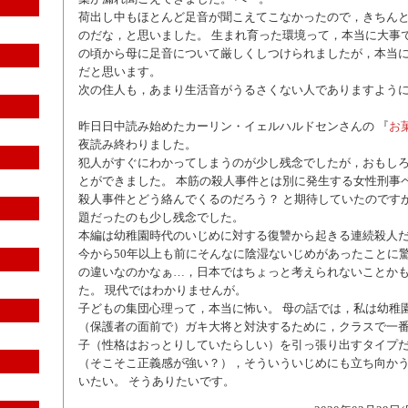
荷出し中もほとんど足音が聞こえてこなかったので，きちん
のだな，と思いました。 生まれ育った環境って，本当に大事で
の頃から母に足音について厳しくしつけられましたが，本当
だと思います。
次の住人も，あまり生活音がうるさくない人でありますよう
昨日日中読み始めたカーリン・イェルハルドセンさんの 『
お
夜読み終わりました。
犯人がすぐにわかってしまうのが少し残念でしたが，おもし
とができました。 本筋の殺人事件とは別に発生する女性刑事
殺人事件とどう絡んでくるのだろう？ と期待していたのです
題だったのも少し残念でした。
本編は幼稚園時代のいじめに対する復讐から起きる連続殺人
今から50年以上も前にそんなに陰湿ないじめがあったことに驚
の違いなのかなぁ…，日本ではちょっと考えられないことか
た。 現代ではわかりませんが。
子どもの集団心理って，本当に怖い。 母の話では，私は幼稚
（保護者の面前で）ガキ大将と対決するために，クラスで一
子（性格はおっとりしていたらしい）を引っ張り出すタイプ
（そこそこ正義感が強い？），そういういじめにも立ち向か
いたい。 そうありたいです。