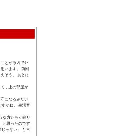
たことが原因で外
思います。 前回
えそう。 あとは
って，上の部屋が
留守になるみたい
すかね。 生活音
うな方たちが降り
 と思ったのです
じゃない」 と言