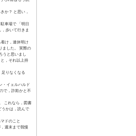
きか？ と思い，
駐車場で 「明日
し，歩いて行きま
ち着け，連休明け
りました。 実際の
ろうと思いまし
うと，それ以上持
，足りなくなる
リン・イェルハルド
いので，詐欺かと不
。 これなら，図書
どうかは，読んで
ハマドのこと
が，週末まで我慢