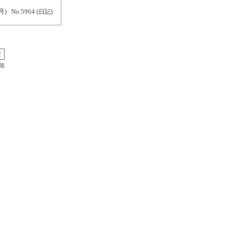
月)
No.5964
(日記)
能