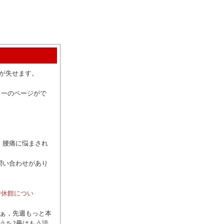
気が失せます。
リー
のページがで
，腰痛に悩まされ
問い合わせがあり
時休館につい
あぁ，先週もっと本
うち2冊はもう読