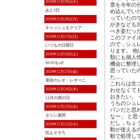
2020年12月29日(火)
票を今年の
あと3日
め込んでい
っていたの
2020年12月28日(月)
がきなども
キャッシュをクリア
べき姿だっ
2020年12月27日(日)
このファイ
ので，シュ
いつもの日曜日
ります。 
2020年12月26日(土)
類にも個人
Wi-Fiをoff
機会に整理
思っていた
2020年12月25日(金)
た…。
運命のレオ・レオーニ
これらは生
2020年12月24日(木)
わせなくて
おきたい。
12月の雨の日
うちのシュ
2020年12月23日(水)
パンだと思
タジン週間
なー」 と
だし，ちょ
2020年12月22日(火)
動が使える
気もそぞろ
動で処理し