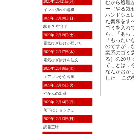
2020年12月21日(月)
むから処理
ー（やる気
インク切れの危機
ハンドシュ
2020年12月20日(日)
た書類をす
駅弁？ 空弁？
ゴミを入れ
ら，「あら
2020年12月19日(土)
「もったい
電気ひざ掛けが届いた
のですが，
2020年12月17日(木)
業系のゴミ袋
る）の20リ
電気ひざ掛けを注文
てことは，
2020年12月16日(水)
なんかおか
エアコンから冷風
した。 こ
2020年12月15日(火)
やかんの出番
2020年12月14日(月)
落下にショック…
2020年12月13日(日)
読書三昧