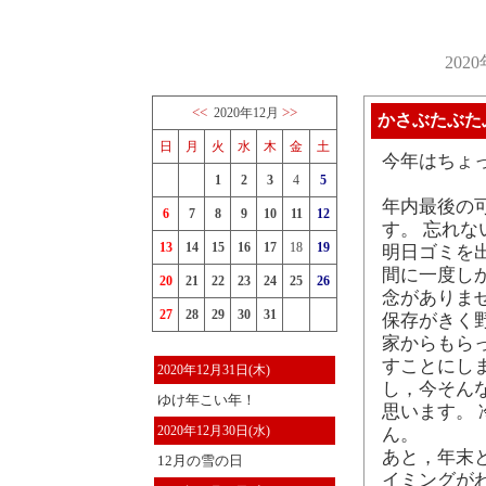
202
<<
>>
2020年12月
かさぶたぶた
日
月
火
水
木
金
土
今年はちょ
1
2
3
4
5
年内最後の可
6
7
8
9
10
11
12
す。 忘れ
13
14
15
16
17
18
19
明日ゴミを
間に一度し
20
21
22
23
24
25
26
念がありま
27
28
29
30
31
保存がきく
家からもら
すことにし
2020年12月31日(木)
し，今そん
ゆけ年こい年！
思います。
2020年12月30日(水)
ん。
あと，年末
12月の雪の日
イミングが