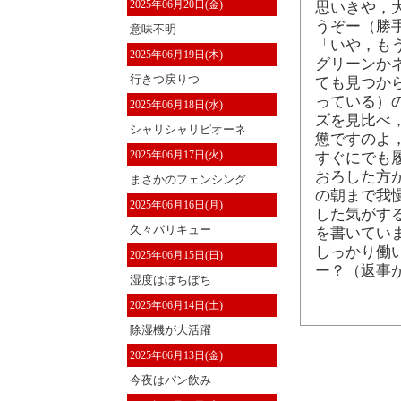
2025年06月20日(金)
思いきや，
うぞー（勝
意味不明
「いや，も
2025年06月19日(木)
グリーンか
行きつ戻りつ
ても見つか
っている）
2025年06月18日(水)
ズを見比べ
シャリシャリピオーネ
憊ですのよ
2025年06月17日(火)
すぐにでも
おろした方
まさかのフェンシング
の朝まで我
2025年06月16日(月)
した気がす
久々パリキュー
を書いてい
しっかり働
2025年06月15日(日)
ー？（返事
湿度はぼちぼち
2025年06月14日(土)
除湿機が大活躍
2025年06月13日(金)
今夜はパン飲み