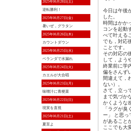
2025年06月28日(土)
逆転勝利！
今日は午後
した。
2025年06月27日(金)
時間はかか
暑いぜ，グラタン
コンを起動
2025年06月26日(木)
べて叶える
でも，対応
カウントダウン
ことです。
2025年06月25日(水)
その対応の
ベランダで水漏れ
して，よう
終業前に学
2025年06月24日(火)
偏をさんず
カエルが大合唱
間違えて，
2025年06月23日(月)
ない）。
さて，立っ
味噌汁に青梗菜
まで気づか
2025年06月22日(日)
かくような
現実を直視
「ラグが臭
ー」 と思
2025年06月21日(土)
があること
夏至よ
ここでも大