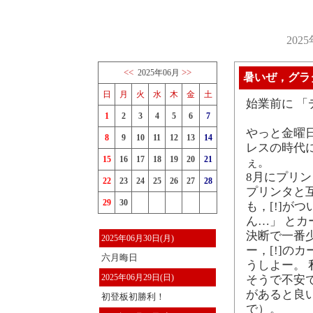
202
<<
>>
2025年06月
暑いぜ，グラ
日
月
火
水
木
金
土
始業前に 
1
2
3
4
5
6
7
やっと金曜
8
9
10
11
12
13
14
レスの時代
15
16
17
18
19
20
21
ぇ。
8月にプリ
22
23
24
25
26
27
28
プリンタと
29
30
も，[!]が
ん…」 と
決断で一番
2025年06月30日(月)
ー，[!]の
六月晦日
うしよー。
2025年06月29日(日)
そうで不安
があると良
初登板初勝利！
で）。