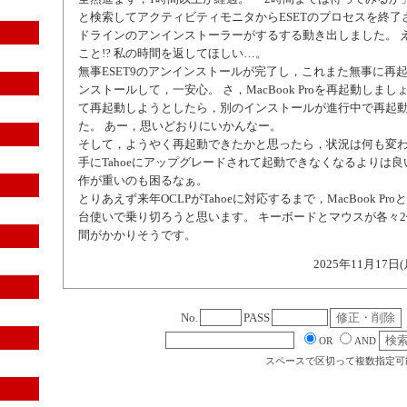
と検索してアクティビティモニタからESETのプロセスを終了
ドラインのアンインストーラーがするする動き出しました。 
こと!? 私の時間を返してほしい…。
無事ESET9のアンインストールが完了し，これまた無事に再起動
ンストールして，一安心。 さ，MacBook Proを再起動しま
て再起動しようとしたら，別のインストールが進行中で再起
た。 あー，思いどおりにいかんなー。
そして，ようやく再起動できたかと思ったら，状況は何も変わ
手にTahoeにアップグレードされて起動できなくなるよりは
作が重いのも困るなぁ。
とりあえず来年OCLPがTahoeに対応するまで，MacBook ProとiMac
台使いで乗り切ろうと思います。 キーボードとマウスが各々
間がかかりそうです。
2025年11月17日(
No.
PASS
OR
AND
スペースで区切って複数指定可