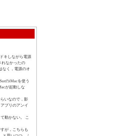
。
ドキドキしながら電源
されなかったの
はなく，電源のオ
rのiMacを使う
acが起動しな
くらいなので，影
てアプリのアンイ
て動かない。 こ
ですが，こちらも
」 と思いつつ，ふ