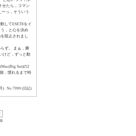
させたら，コマン
えーっ，そういう
してESET8をイ
しょう，と心を決め
動を阻止されまし
らず。 まぁ，勝
良いけど，ずっと動
(Big Sur)の2
2個，慣れるまで時
月)
No.7999
(日記)
能