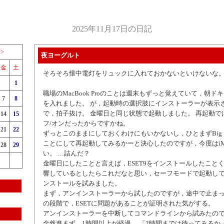
2025年11月17日の日記
>>
夜ヨーグルト
金
土
そろそろ懐中電灯をリュックに入れておかないといけないな
1
職場のMacBook Proのことは週末もずっと覚えていて，朝
7
8
を入れました。 が，起動時の選択肢にインストーラーが表示
で，拍子抜け。 金曜日と同じ状態で起動しました。 再起動で
14
15
フ/オンだったからですかね。
21
22
ずっとこのままにしておくわけにもいかないし，ひとまずBig Su
ことにして再起動してみるかーと決心したのですが，今度はiM
28
29
い。 …詰んだ？
金曜日にしたことと言えば，ESET9をインストールしたこと
響しているとしたらこれだなと思い，セーフモードで起動し
ンストールを試みました。
まず，アンインストーラーから試したのですが，途中で止まっ
の段階で，ESETに問題があることが証明された気がする。
アンインストーラーを中断してコマンドラインから試みたの
全然進まず，1時間以上が経過。 「2時間までは待ってみるか