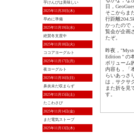
るかな，な
芋けんぴは美味しい
日，GeoG
2025年11月20日(木)
そこからま
行距離204
早めに準備
かったので
2025年11月19日(水)
覧会が企画
絶賛冬支度中
たぞ。
2025年11月18日(火)
昨夜，"Mystery 
ココアヨーグルト
Edition
2025年11月17日(月)
ボリューム
内容も，「本当に
夜ヨーグルト
らいあっさ
2025年11月16日(日)
は，サクサ
鼻炎未だ収まらず
また折を見
す。
2025年11月15日(土)
たこわさび
2025年11月14日(金)
まだ電気ストーブ
2025年11月13日(木)