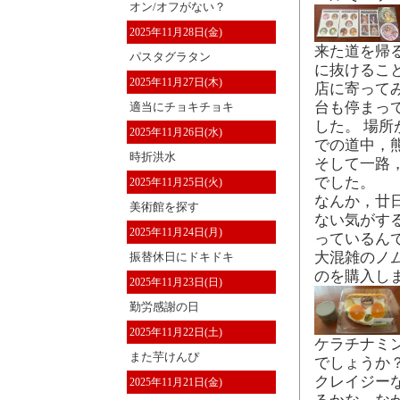
オン/オフがない？
2025年11月28日(金)
来た道を帰
パスタグラタン
に抜けるこ
2025年11月27日(木)
店に寄って
台も停まっ
適当にチョキチョキ
した。 場
2025年11月26日(水)
での道中，
時折洪水
そして一路，
でした。
2025年11月25日(火)
なんか，廿
美術館を探す
ない気がす
2025年11月24日(月)
っているん
大混雑のノ
振替休日にドキドキ
のを購入し
2025年11月23日(日)
勤労感謝の日
2025年11月22日(土)
ケラチナミ
また芋けんぴ
でしょうか
クレイジー
2025年11月21日(金)