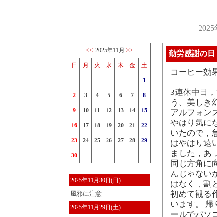
202
<<
>>
2025年11月
勤労感謝の日
日
月
火
水
木
金
土
コーヒー効
1
3連休中日
2
3
4
5
6
7
8
う、美しき
9
10
11
12
13
14
15
アルフォン
やはり気に
16
17
18
19
20
21
22
いたので，
23
24
25
26
27
28
29
はやはり遠い
ました，あ
30
同じ方角に
んじゃない
2025年11月30日(日)
はなく，割
初めて観る
風邪に注意
います。 帰
2025年11月29日(土)
ールでパソ