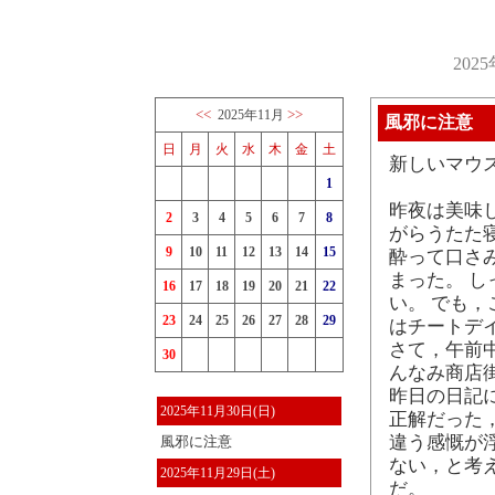
202
<<
>>
2025年11月
風邪に注意
日
月
火
水
木
金
土
新しいマウ
1
昨夜は美味
2
3
4
5
6
7
8
がらうたた
9
10
11
12
13
14
15
酔って口さ
まった。 
16
17
18
19
20
21
22
い。 でも
23
24
25
26
27
28
29
はチートデ
さて，午前中 
30
んなみ商店街
昨日の日記に1
2025年11月30日(日)
正解だった
違う感慨が
風邪に注意
ない，と考
2025年11月29日(土)
だ。