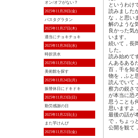
オン/オフがない？
というわけで，
読みました
2025年11月28日(金)
な，と思い
パスタグラタン
解のような
2025年11月27日(木)
良かった気
います。
適当にチョキチョキ
続いて，長岡
2025年11月26日(水)
した。
時折洪水
読み始めて
んあるある
2025年11月25日(火)
百，千を知
美術館を探す
物を，ふと
2025年11月24日(月)
読んでいて
察力の鋭さ
振替休日にドキドキ
が本当に恐
2025年11月23日(日)
思うことも
勤労感謝の日
思いますよ
最後の話が
2025年11月22日(土)
で，ちょっと
また芋けんぴ
公開を観て
2025年11月21日(金)