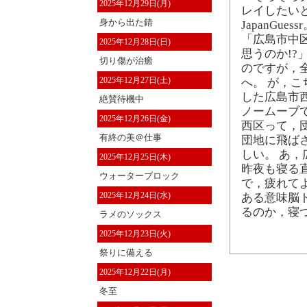
2025年12月29日(月)
レイしたい
身から出た錆
JapanGuess
「広島市中
2025年12月28日(日)
思うのか!?
切り傷が治癒
のですが，
2025年12月27日(土)
へ。 が，
した広島市
絶賛待機中
ノームーブ
2025年12月26日(金)
西区って，
有終の美＠仕事
団地に飛ば
しい。 あ，
2025年12月25日(木)
昨夜も寝る
ウォーターブロック
で，疲れてよく
2025年12月24日(水)
ある意味脳
るのか，寝
ラメのソックス
2025年12月23日(火)
祭りに備える
2025年12月22日(月)
冬至