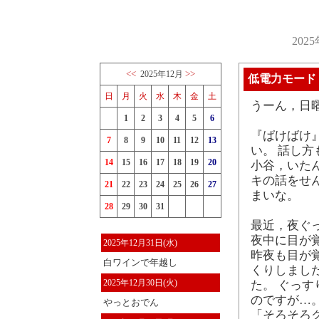
202
<<
>>
2025年12月
低電力モード
日
月
火
水
木
金
土
うーん，日
1
2
3
4
5
6
『ばけばけ
7
8
9
10
11
12
13
い。 話し
14
15
16
17
18
19
20
小谷，いた
キの話をせ
21
22
23
24
25
26
27
まいな。
28
29
30
31
最近，夜ぐ
夜中に目が
2025年12月31日(水)
昨夜も目が
白ワインで年越し
くりしまし
2025年12月30日(火)
た。 ぐっ
のですが…
やっとおでん
「そろそろクリス