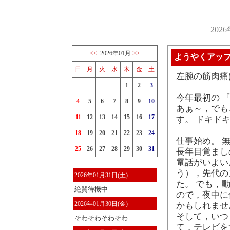
202
<<
>>
2026年01月
ようやくアッ
日
月
火
水
木
金
土
左腕の筋肉痛
1
2
3
今年最初の 
4
5
6
7
8
9
10
あぁ～，でも
11
12
13
14
15
16
17
す。 ドキド
18
19
20
21
22
23
24
仕事始め。 
25
26
27
28
29
30
31
長年目覚まし
電話がいよい
う），先代の
2026年01月31日(土)
た。 でも，
絶賛待機中
ので，夜中に
2026年01月30日(金)
かもしれませ
そして，いつ
そわそわそわそわ
て，テレビを