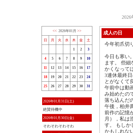
202
<<
>>
2026年01月
成人の日
日
月
火
水
木
金
土
今年初爪切り
1
2
3
今日も寒い
4
5
6
7
8
9
10
ます。 些
11
12
13
14
15
16
17
かくなって
3連休最終
18
19
20
21
22
23
24
とがなくて
25
26
27
28
29
30
31
午前中は動
み始めたの
落ち込んだ
2026年01月31日(土)
午後，柏井壽
絶賛待機中
前作の記憶が
2026年01月30日(金)
月），私は
す。 もし
そわそわそわそわ
かもしれな