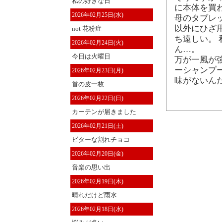
私の好きな日
に本体を買
2026年02月25日(水)
母のタブレ
以外にひざ
not 花粉症
ち遠しい。
2026年02月24日(火)
ん…。
今日は火曜日
万が一風が
ーシャンプ
2026年02月23日(月)
味がないん
首の皮一枚
2026年02月22日(日)
カーテンが届きました
2026年02月21日(土)
ビターな割れチョコ
2026年02月20日(金)
音楽の思い出
2026年02月19日(木)
晴れだけど雨水
2026年02月18日(水)