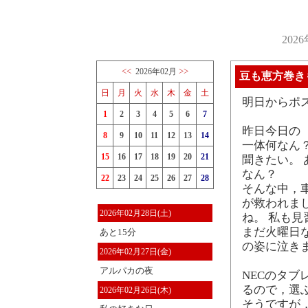
202
<<
>>
2026年02月
豆も恵方巻き
日
月
火
水
木
金
土
明日からポ
1
2
3
4
5
6
7
昨日今日の
8
9
10
11
12
13
14
一体何なん
15
16
17
18
19
20
21
聞きたい。
なん？
22
23
24
25
26
27
28
そんな中，
が救われま
2026年02月28日(土)
ね。 私も見
まだ火曜日
あと15分
の姿に泣きま
2026年02月27日(金)
アルパカの夜
NECのタブ
るので，選
2026年02月26日(木)
そうですが