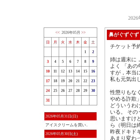
202
<<
>>
2026年05月
鼻がぐずぐず
日
月
火
水
木
金
土
チケット予
1
2
姉は週末に
3
4
5
6
7
8
9
よく 「あ
10
11
12
13
14
15
16
すが，本当
私も元気出
17
18
19
20
21
22
23
24
25
26
27
28
29
30
性懲りもな
やめる詐欺
31
どういうわ
いる。 そ
2026年05月31日(日)
思いますけ
ら（明日は
アイスクリームを買い..
昨夜ドキド
2026年05月30日(土)
あまり変わ