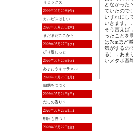
リミックス
どなかった
ていたので
2026年05月29日(金)
いずれにし
カルピスは甘い
いきます。
2026年05月28日(木)
そう言えば
ったことを
まだまだここから
は7cmほど
2026年05月27日(水)
気がするの
折り返しっと
る），あま
いメタボ基
2026年05月26日(火)
あまおうキャラメル
2026年05月25日(月)
四隅をつつく
2026年05月24日(日)
だしの香り？
2026年05月23日(土)
明日も勝つ！
2026年05月22日(金)