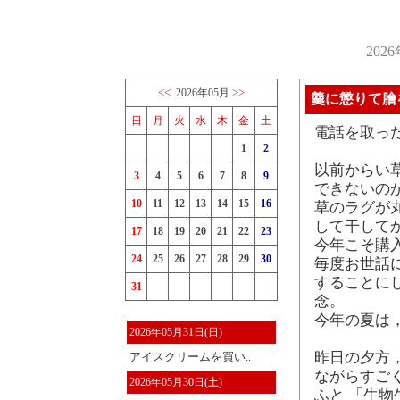
202
<<
>>
2026年05月
羹に懲りて膾
日
月
火
水
木
金
土
電話を取った
1
2
以前からい
3
4
5
6
7
8
9
できないの
10
11
12
13
14
15
16
草のラグが
して干して
17
18
19
20
21
22
23
今年こそ購
24
25
26
27
28
29
30
毎度お世話
することに
31
念。
今年の夏は
2026年05月31日(日)
昨日の夕方
アイスクリームを買い..
ながらすご
2026年05月30日(土)
ふと 「生