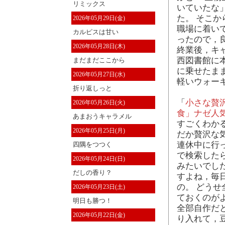
リミックス
いていたな
た。 そこか
2026年05月29日(金)
職場に着いて
カルピスは甘い
ったので，
2026年05月28日(木)
終業後，キ
西図書館に
まだまだここから
に乗せたま
2026年05月27日(水)
軽いウォー
折り返しっと
「
小さな贅
2026年05月26日(火)
食」ナゼ人気?
あまおうキャラメル
すごくわか
2026年05月25日(月)
だか贅沢な
連休中に行
四隅をつつく
で検索した
2026年05月24日(日)
みたいでし
だしの香り？
すよね，毎
の。 どう
2026年05月23日(土)
ておくのが
明日も勝つ！
全部自作だ
2026年05月22日(金)
り入れて，