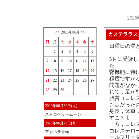
202
<<
>>
2026年06月
カステララス
日
月
火
水
木
金
土
日曜日の昼と
1
2
3
4
5
6
5月に受診
7
8
9
10
11
12
13
た。
14
15
16
17
18
19
20
腎機能に特
程度ですか
21
22
23
24
25
26
27
問題がなか
28
29
30
れて，足が
脂質（コレ
判定だった
2026年06月30日(火)
身長，体重
ストロベリームーン
すことよ。
2026年06月29日(月)
一方，コレス
コレステロ
アカペラ音頭
ールフリー