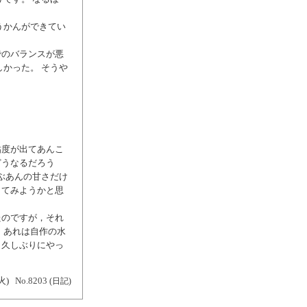
うかんができてい
でのバランスが悪
かった。 そうや
粘度が出てあんこ
どうなるだろう
ぶあんの甘さだけ
してみようかと思
たのですが，それ
 あれは自作の水
，久しぶりにやっ
火)
No.8203
(日記)