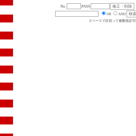
No.
PASS
OR
AND
スペースで区切って複数指定可