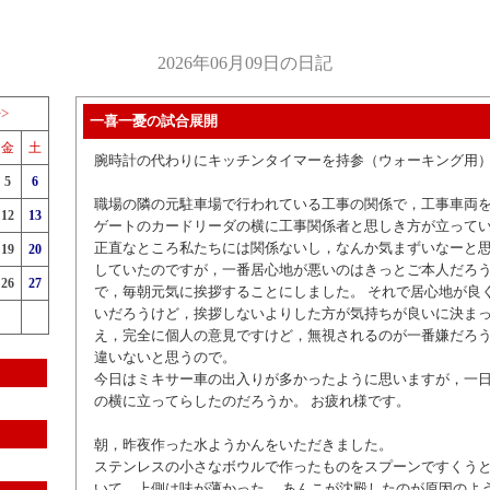
2026年06月09日の日記
>>
一喜一憂の試合展開
金
土
腕時計の代わりにキッチンタイマーを持参（ウォーキング用
5
6
職場の隣の元駐車場で行われている工事の関係で，工事車両
12
13
ゲートのカードリーダの横に工事関係者と思しき方が立って
正直なところ私たちには関係ないし，なんか気まずいなーと
19
20
していたのですが，一番居心地が悪いのはきっとご本人だろ
26
27
で，毎朝元気に挨拶することにしました。 それで居心地が良
いだろうけど，挨拶しないよりした方が気持ちが良いに決まっ
え，完全に個人の意見ですけど，無視されるのが一番嫌だろ
違いないと思うので。
今日はミキサー車の出入りが多かったように思いますが，一
の横に立ってらしたのだろうか。 お疲れ様です。
朝，昨夜作った水ようかんをいただきました。
ステンレスの小さなボウルで作ったものをスプーンですくう
いて，上側は味が薄かった。 あんこが沈殿したのが原因のよう