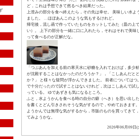
ど，これは予想できて然るべき結果だった。
ず
上澄みの部分を食べ終えたら，その先は幸せ。 美味しい水よ
ました。 …ほぼあんこのような気もするけれど。
帰宅後，流し函で作っていたものをカットしてみた（皿の上
い）。 上下の部分を一緒に口に入れたら，それはそれで美味し
って食べるのが正解だな。
「つぶあんを加える前の寒天水に砂糖を入れておけば，多少
が沈殿することはなかったのだろうか？」，「こしあんだと
か？」 と様々な疑問が浮かんできました。 前者についてはつ
で十分だったので試すことはないけれど，次はこしあんで試
っている。 ゆであずきも気になるところ。
ふと，水ようかんを食べる時の自分の癖（へき）を思い出し
を書くとどん引きされそうな気がするので，やめておきます。
ようかんでは無理な気がするから，市販のものを買ってきて
てみようかな。
2026年06月09日(