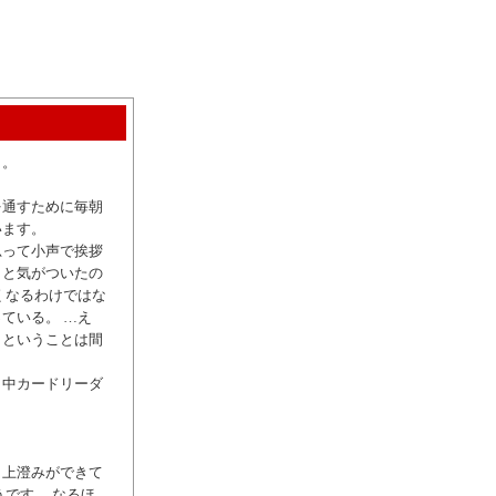
）。
を通すために毎朝
います。
思って小声で挨拶
うと気がついたの
くなるわけではな
ている。 …え
うということは間
日中カードリーダ
と上澄みができて
です。 なるほ