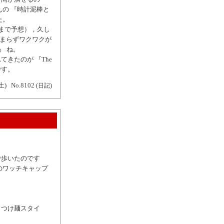
の 『時計泥棒と
た。
まで予想），久し
止まらずワクワクが
』 ね。
れてきたのが 『The
です。
土)
No.8102
(日記)
で歩いたのです
のワッチキャップ
（つけ麺スタイ