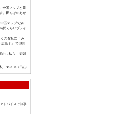
すが，全国マップと同
です。田んぼのあぜ
市中区マップで満
2時間くらいプレイ
くの看板に 「み
広島？」 で御調
確かに私も 「御調
木)
No.8100
(日記)
のアドバイスで無事