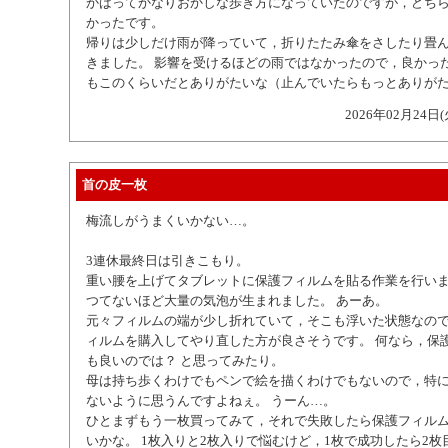
かばってかなりおかしな歩き方になっていたのですが，どち
かったです。
帰りは少しだけ雨が降っていて，折りたたみ傘をさしたり畳
きました。 影響を受けるほどの雨ではなかったので，良かった
もこのくらいだとありがたいな（止んでいたらもっとありが
2026年02月24日(
首の皮一枚
梅流しがうまくいかない…。
3連休最終日は引きこもり。
重い腰を上げてタブレットに保護フィルムを貼る作業を行い
つてないほど大量の気泡が生まれました。 あーあ。
元々フィルムの端が少し折れていて，そこも浮いた状態なの
ィルムを購入してやり直した方が良さそうです。 何なら，保
も良いのでは？ と思ってみたり。
母は持ち歩くわけでもペンで絵を描くわけでもないので，特
ないように思うんですよねぇ。 うーん…。
ひとまずもう一枚買ってみて，それで失敗したら保護フィル
いかな。 1枚入りと2枚入りで悩むけど，1枚で成功したら2