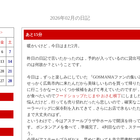
2026年02月の日記
>>
あと15分
金
土
暖かいけど，今日はまだ2月。
6
7
昨日の日記で言いたかったのは，予約が入っているのに貸出
13
14
のは何故か？ということです。
20
21
今日は，ずっと楽しみにしていた 『GOSMANIAファンの集い2
27
28
せっかく広島市内に来たんだから美味しいものを買って帰り
に行こうかなーといくつか候補をあげて考えていたのですが
が食べたいので
フードショップたじまや おさむ横丁
にしまし
悩んだけど，行っても売り切れだったら悲しいので，確実なこ
ーラーバッグに保冷剤を入れてきて，さらにお店で氷もいた
まで大丈夫のはず。
というわけで，今はアステールプラザ中ホールで開演を待っ
す。 ボンタンアメを食べて，準備完了。 4列目なので，ステ
う。
会場がアステールプラザだと，早めに着いても市立図書館で