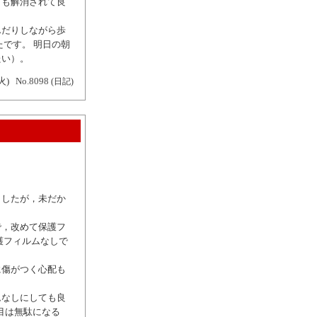
らも解消されて良
んだりしながら歩
です。 明日の朝
たい）。
火)
No.8098
(日記)
ましたが，未だか
で，改めて保護フ
護フィルムなしで
に傷がつく心配も
ムなしにしても良
枚目は無駄になる