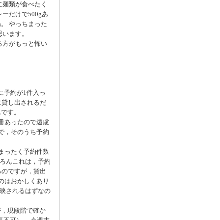
に麺類が食べたく
ーだけで500gあ
。 やっちまった
思います。
る方がもっと怖い
に予約が1件入っ
に貸し出されるだ
んです。
冊あったので遠慮
で，そのうち予約
まったく予約件数
ちろんこれは，予約
るのですが，貸出
のはおかしくあり
反映されるはずなの
が，現段階で確か