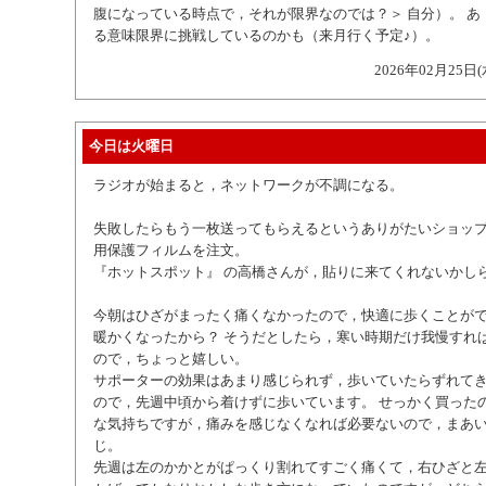
腹になっている時点で，それが限界なのでは？＞ 自分）。 あ
る意味限界に挑戦しているのかも（来月行く予定♪）。
2026年02月25日(
今日は火曜日
ラジオが始まると，ネットワークが不調になる。
失敗したらもう一枚送ってもらえるというありがたいショッ
用保護フィルムを注文。
『ホットスポット』 の高橋さんが，貼りに来てくれないかし
今朝はひざがまったく痛くなかったので，快適に歩くことが
暖かくなったから？ そうだとしたら，寒い時期だけ我慢すれ
ので，ちょっと嬉しい。
サポーターの効果はあまり感じられず，歩いていたらずれて
ので，先週中頃から着けずに歩いています。 せっかく買った
な気持ちですが，痛みを感じなくなれば必要ないので，まあ
じ。
先週は左のかかとがぱっくり割れてすごく痛くて，右ひざと