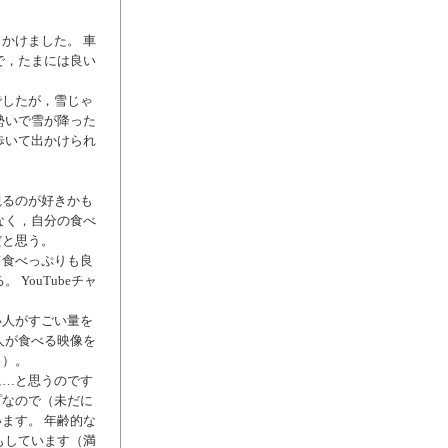
かけました。 車
で，たまには良い
でしたが，雪じゃ
勢いで雪が降った
歩いて出かけられ
観るのが好きかも
なく，自分の食べ
だと思う。
て食べっぷりも良
YouTubeチャ
い人がすごい量を
人が食べる映像を
く）。
に…と思うのです
プなので（未だに
ます。 年齢的な
もしています（満