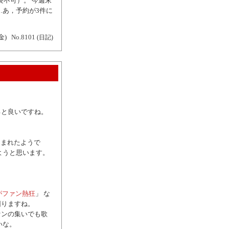
長不可）。 今週末
…あ，予約が3件に
金)
No.8101
(日記)
。
ると良いですね。
込まれたようで
ようと思います。
。
スがファン熱狂
」 な
困りますね。
ァンの集いでも歌
いな。