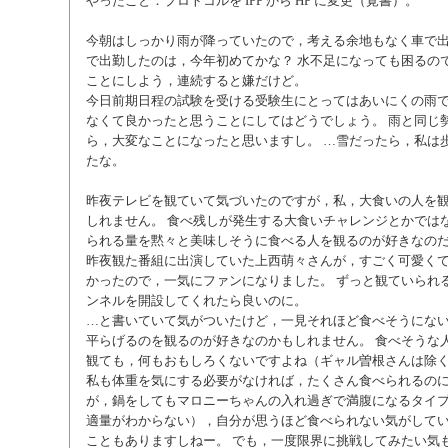
やったこと：プロトコルを IPP から HP に変更（覚書）。
今朝はしっかり雨が降っていたので，考える余地もなく車で出
で出勤したのは，今年初めてかな？ 水不足になっても困るの
ことにしよう，連続すると嫌だけど。
今日前期日程の試験を受ける受験生にとってはあいにくの雨
なくて良かったと思うことにしてはどうでしょう。 雨と同じ
ら，大変なことになったと思いますし。 …雪だったら，私は
たな。
昨夜テレビを観ていて気づいたのですが，私，大食いの人を
しれません。 食べ残しが発生する大食いチャレンジとかでは
られる量を黙々と美味しそうに食べる人を観るのが好きなの
昨夜観た番組に出演していた上西萌々さんが，すごく可愛く
かったので，一気にファンになりました。 ずっと観ていられる。 
ンネルを開設してくれたら良いのに。
…と書いていて気がついたけど，一見それほど食べそうにな
平らげるのを観るのが好きなのかもしれません。 食べそうな
観ても，何もおもしろくないですよね（ギャル曽根さんは除
私も体重を気にする必要がなければ，たくさん食べられるの
が，鍋をしてもマロニーちゃんの入れ過ぎで満腹になるタイ
適量がわからない），自分が思うほど食べられない気がしてい
こともありますしねー。 でも，一度限界に挑戦してみたい気