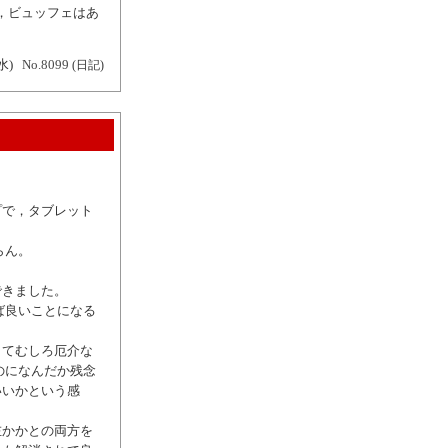
，ビュッフェはあ
水)
No.8099
(日記)
プで，タブレット
らん。
できました。
ば良いことになる
きてむしろ厄介な
のになんだか残念
いいかという感
左かかとの両方を