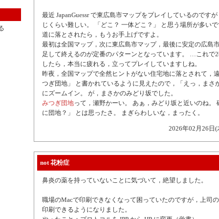
最近 JapanGuessr で東広島市マップをプレイしているので
じくらい難しい。 「どこ？ 一体どこ？」 と思う場所が多い
る
道に落とされたら，もうお手上げですよ。
最初は全国マップ，次に東広島市マップ，最後に安定の広島
足して終えるのが定番のパターンとなっています。 …これで
したら，本当に疲れる，立ってプレイしていますしね。
昨夜，全国マップで全然ヒントがない住宅地に落とされて，遠
つぎ団地」 と書かれているように見えたので，「えっ，まさか
にズームイン。 が，まさかのみどり坂でした。
みつぎ団地
って，瀬野かーい。 あぁ，みどり坂と近いのね。 
に団地？」 とは思ったさ。 まぎらわしいな，まったく。
2026年02月26日(
not 花粉症
鼻炎の薬を持っていないことに気づいて，絶望しました。
職場のMacで印刷できなくなって困っていたのですが，上司
印刷できるようになりました。