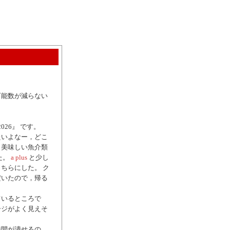
可能数が減らない
026』 です。
たいよなー，どこ
，美味しい魚介類
た。
a plus
と少し
ちらにした。 ク
だいたので，帰る
ているところで
ージがよく見えそ
時間が潰せるの