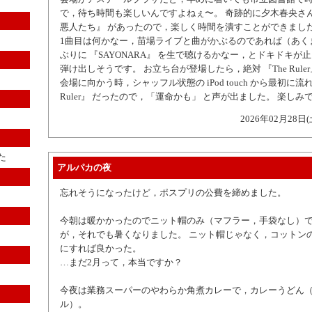
で，待ち時間も楽しいんですよねぇ〜。 奇跡的に夕木春央さん
悪人たち』 があったので，楽しく時間を潰すことができまし
1曲目は何かなー，苗場ライブと曲がかぶるのであれば（あく
ぶりに 『SAYONARA』 を生で聴けるかなー，とドキドキが
弾け出しそうです。 お立ち台が登場したら，絶対 『The Ruler
会場に向かう時，シャッフル状態の iPod touch から最初に流
Ruler』 だったので，「運命かも」 と声が出ました。 楽しみ
2026年02月28日(
た
アルパカの夜
忘れそうになったけど，ポスプリの公費を締めました。
今朝は暖かかったのでニット帽のみ（マフラー，手袋なし）
が，それでも暑くなりました。 ニット帽じゃなく，コットン
にすれば良かった。
…まだ2月って，本当ですか？
今夜は業務スーパーのやわらか角煮カレーで，カレーうどん
ル）。