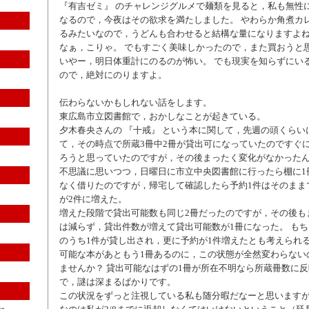
『有吉ゼミ』 のチャレンジグルメで麺類を見ると，私も無性
なるので，今夜はその欲求を満たしました。 やわらか角煮カレ
るみたいなので，うどんも合わせると結構な量になりますよね
なぁ，こりゃ。 でもすごく美味しかったので，また買おうと
いやー，明日体重計にのるのが怖い。 でも現実を知らずにい
ので，絶対にのりますよ。
伝わらないかもしれない話をします。
東広島市立図書館で，おかしなことが起きている。
夕木春央さんの 『十戒』 という本に関して，先週の頭くらい
て，その時点で所蔵3冊中2冊が貸出可になっていたのですぐ
ろうと思っていたのですが，その後まったく変化がなかった
不思議に思いつつ，日曜日に市立中央図書館に行ったら棚に1
なく借りたのですが，帰宅して確認したら予約1件はそのまま
が2件に増えた。
増えた段階で貸出可能数も同じ2冊だったのですが，その後も
は減らず，貸出件数が増えて貸出可能数が1冊になった。 も
のうち1件が貸し出され，更に予約が1件増えたとも考えられ
可能な本があともう1冊あるのに，この状態が全然変わらない
ませんか？ 貸出可能なはずの1冊が所在不明なら所蔵冊数に
で，謎は深まるばかりです。
この状況をずっと注視している私も随分暇だなーと思います