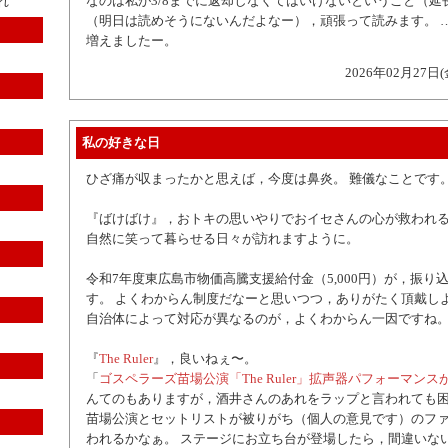
なのは私が3/8までに返却しなくてはいけないということ（延
れ
（明日は読めそうにないんだよなー），頑張って読みます。 
増えましたー。
2026年02月27日(
私の好きな日
ひざ痛が収まったかと思えば，今度は鼻炎。 難儀なことです
『ばけばけ』，おトキの思いやりでおイセさんの心が救われ
自然に笑って暮らせる日々が訪れますように。
令和7年度東広島市物価高騰支援給付金（5,000円）が，振り
す。 よくわからん制度だなーと思いつつ，ありがたく頂戴し
自治体によって対応が異なるのが，よくわからん一因ですね
『
The Ruler
』，良いねぇ〜。
「
ゴスペラーズ苗場公演「The Ruler」拡声器パフォーマン
んてのもありますが，酒井さんのあれをラップと言われても
苗場公演とセットリストが被りがち（個人の意見です）のフ
われるかなぁ。 ステージにお立ち台が登場したら，間違いな