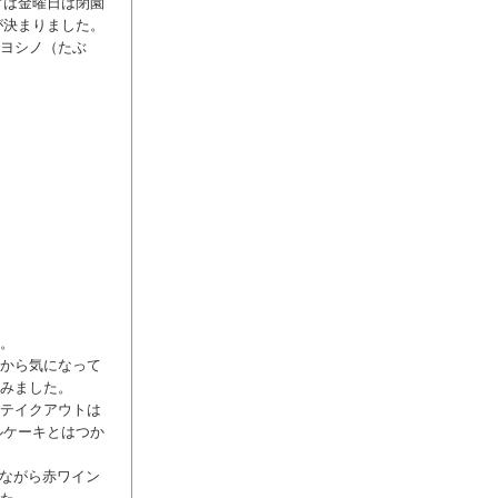
常は金曜日は閉園
が決まりました。
ヨシノ（たぶ
。
前から気になって
みました。
テイクアウトは
ルケーキとはつか
観ながら赤ワイン