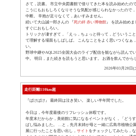
さて，読書。 市立中央図書館で借りてきた本を読み始めたの
こうにもおもしろくなりそうな気配が感じられなかったので，
中断。 辛抱が足りなくて，あいすみません。
続いて大山誠一郎さんの 『
死の絆 赤い博物館
』 を読み始めま
すぐにおもしろい。
トリックが凄すぎて，「えっ，ちょっと待って，どういうこと
て理解する場面もしばしば。 こんなことをよく思いつくなぁ
い。
野球中継やAQL2025全国大会のライブ配信を観ながら読んで
中。 明日，また続きを読もうと思います。 お酒を飲んでから
2026年03月28日(
走行距離110km超
『ばけばけ』 最終回は泣き笑い。 楽しい半年間でした。
今日は，今年度最後のリフレッシュ休暇です。
年度末だからか，美術館に気になるイベントがなく，「どうす
ばし悩みました。 …と，先月末姉が母と一緒に広島市植物公
展に行ったことを思い出し，
サイト
をチェックしてみたら，なん