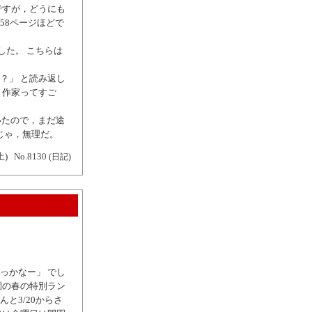
ですが，どうにも
58ページほどで
した。 こちらは
？」 と読み返し
，作家ってすご
いたので，まだ途
じゃ，無理だ。
土)
No.8130
(日記)
っかなー」 でし
園の春の特別ラン
と3/20からさ