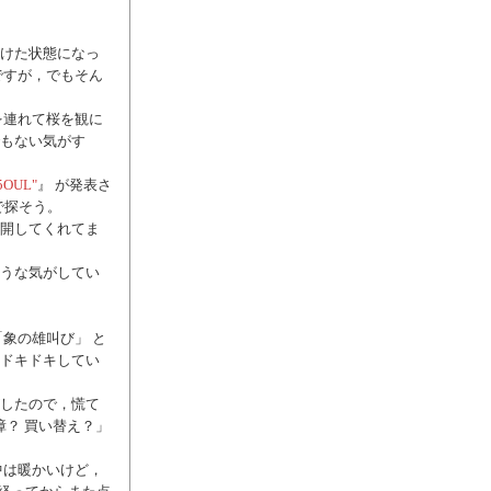
けた状態になっ
ですが，でもそん
を連れて桜を観に
もない気がす
OUL"
』 が発表さ
で探そう。
開してくれてま
うな気がしてい
象の雄叫び」 と
ドキドキしてい
したので，慌て
障？ 買い替え？」
中は暖かいけど，