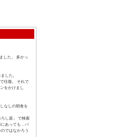
ました。 多かっ
みました。
で往復。 それで
ンをかけまし
しなしの朝食を
ろし器」 で検索
稀にあっても，パ
いのではなかろう