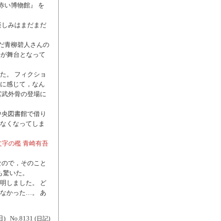
赤い博物館』 を
楽しみはまだまだ
んだ青柳碧人さんの
房が舞台となって
た。 フィクショ
に感じて，なん
宮武外骨の登場に
中央図書館で借り
なくなってしま
文字の檻 青崎有吾
なので，そのこと
も驚いた。
明しました。 ど
なかった…。 あ
日)
No.8131
(日記)