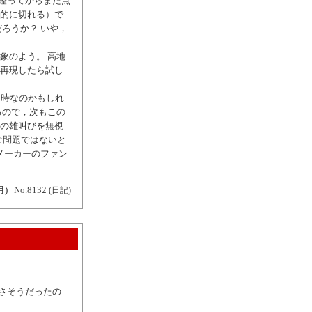
い経ってからまた点
動的に切れる）で
ろうか？ いや，
象のよう。 高地
再現したら試し
え時なのかもしれ
るので，次もこの
の雄叫びを無視
な問題ではないと
メーカーのファン
月)
No.8132
(日記)
良さそうだったの