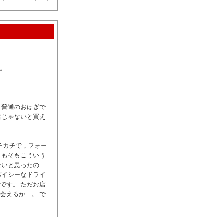
。
は普通のおはぎで
店じゃないと買え
チカチで，フォー
そもそもこういう
ないと思ったの
パイシーなドライ
です。 ただお店
会えるか…。 で