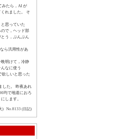
みたら，AI が
くれました。 そ
 と思っていた
るので，ヘッド部
がとう，ぶんぶん
なら汎用性があ
一晩明けて，冷静
そんなに使う
で欲しいと思った
ました。 昨夜あれ
00均で地道におろ
とにします。
火)
No.8133
(日記)