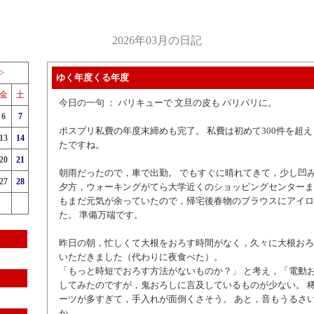
2026年03月の日記
>
ゆく年度くる年度
金
土
今日の一句 ： パリキューで 文旦の皮も パリパリに。
6
7
ポスプリ私費の年度末締めも完了。 私費は初めて300件を超え
13
14
たですね。
20
21
朝雨だったので，車で出勤。 でもすぐに晴れてきて，少し凹
27
28
夕方，ウォーキングがてら大学近くのショッピングセンターま
もまだ元気が余っていたので，帰宅後春物のブラウスにアイロ
た。 準備万端です。
昨日の朝，忙しくて大根をおろす時間がなく，久々に大根おろ
いただきました（代わりに夜食べた）。
「もっと時短でおろす方法がないものか？」 と考え，「電動お
してみたのですが，鬼おろしに言及しているものが少ない。 
ーツが多すぎて，手入れが面倒くさそう。 あと，音もうるさ
か。