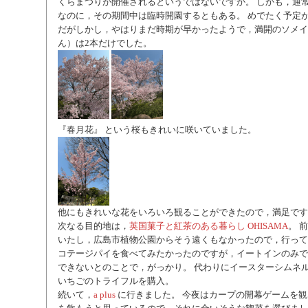
くらまつりが開催されるというではないですか。 しかも，通
なのに，その期間中は臨時開園するともある。 めでたく予定
だがしかし，やはりまだ時期が早かったようで，満開のソメイ
ん）は2本だけでした。
『春月花』 という桜もきれいに咲いていました。
他にもきれいな花をいろいろ観ることができたので，満足です
次なる目的地は，
英国菓子と紅茶のある暮らし OHISAMA
。 
いたし，広島市植物公園からそう遠くもなかったので，行って
コテージパイを食べてみたかったのですが，イートインのみで
できないとのことで，がっかり。 代わりにイースターシムネ
いちごのトライフルを購入。
続いて，
a plus
に行きました。 今夜はカープの開幕ゲームを