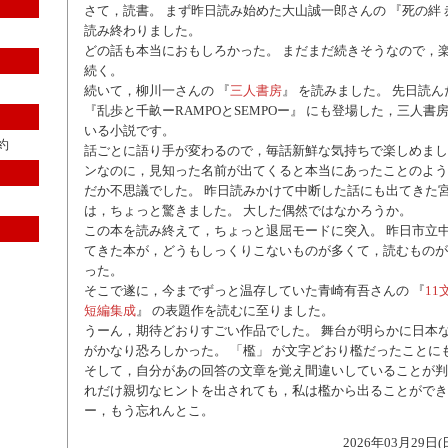
さて，読書。 まず昨日読み始めた大山誠一郎さんの 『死の絆 
読み終わりました。
どの話も本当におもしろかった。 まだまだ続きそうなので，
続く。
続いて，柳川一さんの 『
三人書房
』 を読みました。 先日読
『乱歩と千畝ーRAMPOとSEMPOー』 にも登場した，三人書
いる小説です。
約
話ごとに語り手が変わるので，毎話新鮮な気持ちで楽しめまし
ンなのに，見知った名前が出てくると本当にあったことのよう
だか不思議でした。 昨日読みかけて中断した話にも出てきた
は，ちょっと驚きました。 大した偶然ではなかろうか。
この本を読み終えて，ちょっと退屈モードに突入。 昨日市立
てきた本が，どうもしっくりこないものが多くて，読むものが
った。
そこで遂に，今までずっと温存していた青崎有吾さんの 『
11
短編集成
』 の表題作を読むに至りました。
うーん，期待どおりすごい作品でした。 舞台が明らかに日本
がかなり恐ろしかった。 「檻」 が文字どおり檻だったことに
そして，自分があの回答の文章を覚え間違いしていることが判
れだけ親切なヒントを出されても，私は檻から出ることができ
ー，もう忘れんとこ。
2026年03月29日(