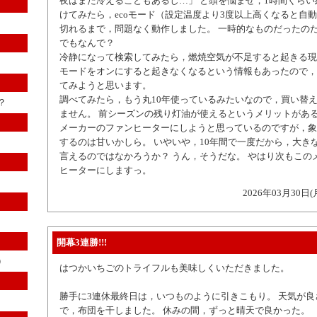
夜はまだ冷えることもあるし…」 と頭を悩ませ，1時間くら
けてみたら，ecoモード（設定温度より3度以上高くなると自
切れるまで，問題なく動作しました。 一時的なものだったのだ
でもなんで？
冷静になって検索してみたら，燃焼空気が不足すると起きる現
モードをオンにすると起きなくなるという情報もあったので，
てみようと思います。
調べてみたら，もう丸10年使っているみたいなので，買い替
？
ません。 前シーズンの残り灯油が使えるというメリットがあ
メーカーのファンヒーターにしようと思っているのですが，象
するのは甘いかしら。 いやいや，10年間で一度だから，大き
言えるのではなかろうか？ うん，そうだな。 やはり次もこの
ヒーターにしますっ。
2026年03月30日(
開幕3連勝!!!
）
はつかいちごのトライフルも美味しくいただきました。
勝手に3連休最終日は，いつものように引きこもり。 天気が
で，布団を干しました。 休みの間，ずっと晴天で良かった。