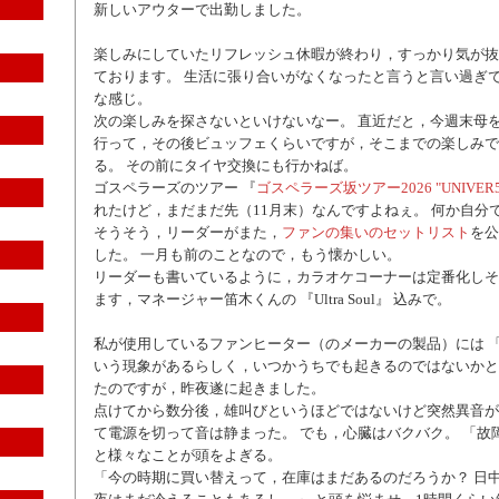
新しいアウターで出勤しました。
楽しみにしていたリフレッシュ休暇が終わり，すっかり気が抜
ております。 生活に張り合いがなくなったと言うと言い過ぎ
な感じ。
次の楽しみを探さないといけないなー。 直近だと，今週末母
行って，その後ビュッフェくらいですが，そこまでの楽しみで
る。 その前にタイヤ交換にも行かねば。
ゴスペラーズのツアー 『
ゴスペラーズ坂ツアー2026 "UNIVER5
れたけど，まだまだ先（11月末）なんですよねぇ。 何か自分
そうそう，リーダーがまた，
ファンの集いのセットリスト
を公
した。 一月も前のことなので，もう懐かしい。
リーダーも書いているように，カラオケコーナーは定番化しそ
ます，マネージャー笛木くんの 『Ultra Soul』 込みで。
私が使用しているファンヒーター（のメーカーの製品）には 「
いう現象があるらしく，いつかうちでも起きるのではないかと
たのですが，昨夜遂に起きました。
点けてから数分後，雄叫びというほどではないけど突然異音が
て電源を切って音は静まった。 でも，心臓はバクバク。 「故
と様々なことが頭をよぎる。
「今の時期に買い替えって，在庫はまだあるのだろうか？ 日