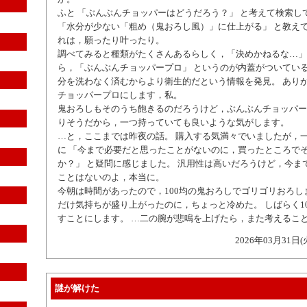
ふと 「ぶんぶんチョッパーはどうだろう？」 と考えて検索して
「水分が少ない「粗め（鬼おろし風）」に仕上がる」 と教えて
れは，願ったり叶ったり。
調べてみると種類がたくさんあるらしく，「決めかねるな…」
ら，「ぶんぶんチョッパープロ」 というのが内蓋がついてい
分を洗わなく済むからより衛生的だという情報を発見。 あり
チョッパープロにします，私。
鬼おろしもそのうち飽きるのだろうけど，ぶんぶんチョッパー
りそうだから，一つ持っていても良いような気がします。
…と，ここまでは昨夜の話。 購入する気満々でいましたが，
に 「今まで必要だと思ったことがないのに，買ったところで
か？」 と疑問に感じました。 汎用性は高いだろうけど，今ま
ことはないのよ，本当に。
今朝は時間があったので，100均の鬼おろしでゴリゴリおろし
だけ気持ちが盛り上がったのに，ちょっと冷めた。 しばらく1
すことにします。 …二の腕が悲鳴を上げたら，また考えるこ
2026年03月31日(
謎が解けた