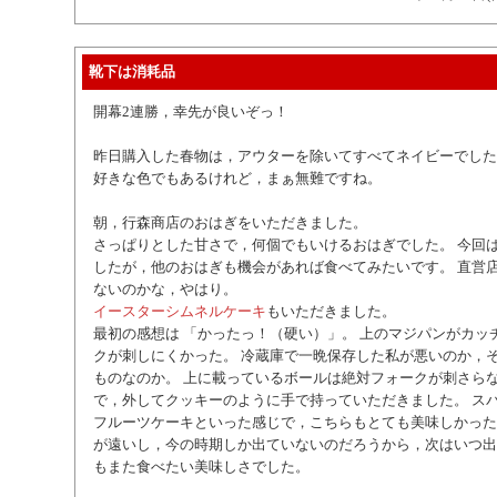
靴下は消耗品
開幕2連勝，幸先が良いぞっ！
昨日購入した春物は，アウターを除いてすべてネイビーでした
好きな色でもあるけれど，まぁ無難ですね。
朝，行森商店のおはぎをいただきました。
さっぱりとした甘さで，何個でもいけるおはぎでした。 今回
したが，他のおはぎも機会があれば食べてみたいです。 直営
ないのかな，やはり。
イースターシムネルケーキ
もいただきました。
最初の感想は 「かったっ！（硬い）」。 上のマジパンがカッ
クが刺しにくかった。 冷蔵庫で一晩保存した私が悪いのか，
ものなのか。 上に載っているボールは絶対フォークが刺さら
で，外してクッキーのように手で持っていただきました。 ス
フルーツケーキといった感じで，こちらもとても美味しかった
が遠いし，今の時期しか出ていないのだろうから，次はいつ出
もまた食べたい美味しさでした。