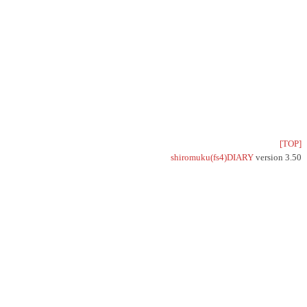
[TOP]
shiromuku(fs4)DIARY
version 3.50