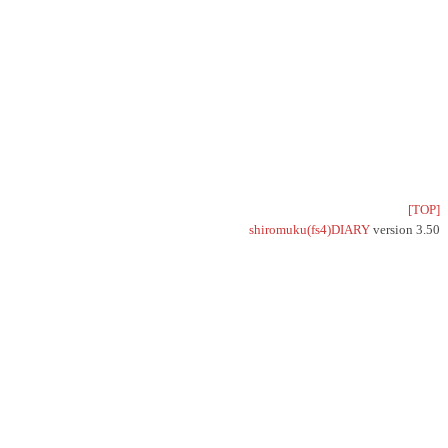
[TOP]
shiromuku(fs4)DIARY
version 3.50