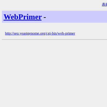
表紙
WebPrimer
-
http://seq.yeastgenome.org/cgi-bin/web-primer