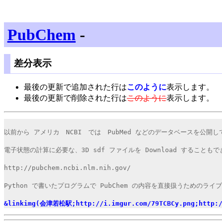
PubChem
-
差分表示
最後の更新で追加された行は
このように
表示します。
最後の更新で削除された行は
このように
表示します。
以前から アメリカ　NCBI　では　PubMed などのデータベースを
電子状態の計算に必要な、3D sdf ファイルを Download することも
http://pubchem.ncbi.nlm.nih.gov/
Python で書いたプログラムで PubChem の内容を直接扱うためのライブラリー　
&linkimg(会津若松駅;http://i.imgur.com/79TCBCy.png;http:/