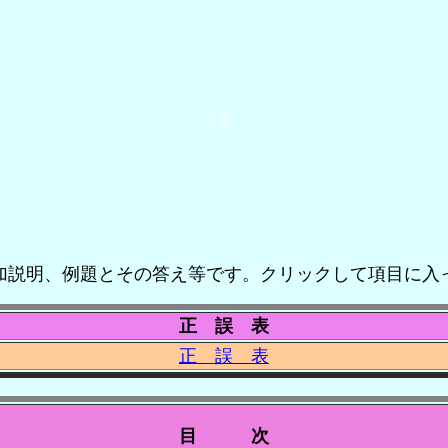
加説明、例題とその答え等です。クリックして項目に入
正 誤 表
正 誤 表
目 次