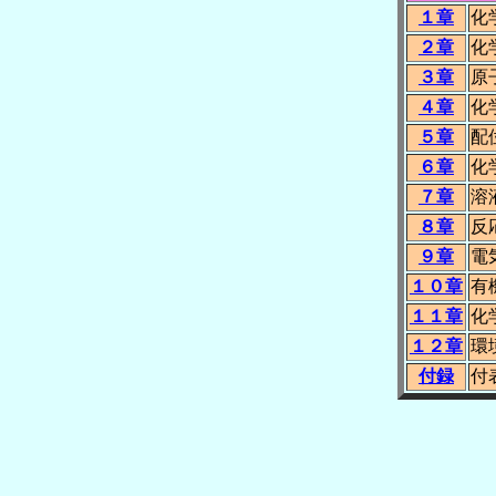
１章
化
２章
化
３章
原
４章
化
５章
配
６章
化
７章
溶
８章
反
９章
電
１０章
有
１１章
化
１２章
環
付録
付