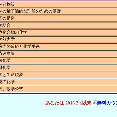
学と物質
学の量子論的な理解のための基礎
子の構造
学結合
位化合物の化学
学熱力学
液内の反応と化学平衡
応速度論
気化学
機化学
学と生命現象
境の化学
表、数学公式
あなたは 2016.2.1以来