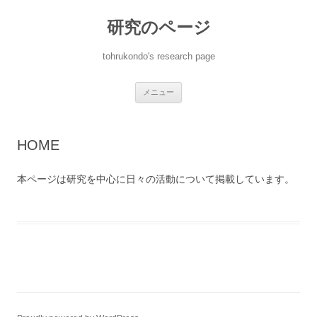
コ
ン
研究のページ
テ
ン
ツ
へ
tohrukondo's research page
ス
キ
ッ
プ
メニュー
HOME
本ページは研究を中心に日々の活動について掲載しています。