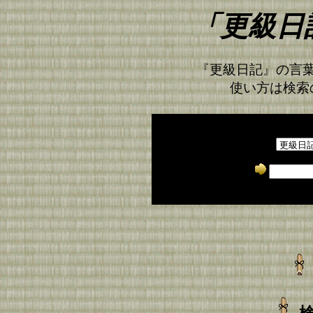
「更級日記
『更級日記』の言
使い方は検索